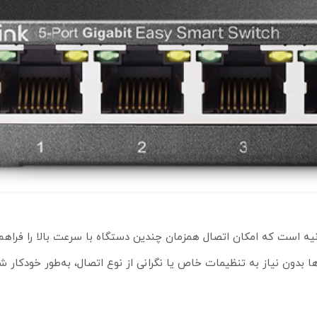
پورت RJ45 با سرعت 10/100/1000 مگابیت بر ثانیه است که امکان اتصال همزمان چندین دستگاه با سرعت بالا را ف
A و Auto MDI/MDIX باعث می‌شود کابل‌ها بدون نیاز به تنظیمات خاص یا نگرانی از نوع اتصال، به‌طور خ