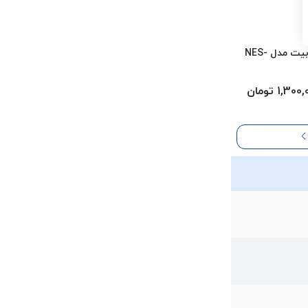
سوئیچ شبکه 5 پورت نتربیت مدل NES-
1,30 تومان