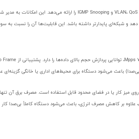
TL-SG105E یک سوئیچ مدیریتی هوشمند است که قابلیت‌هایی مانند VLAN، QoS و IGMP Snooping را ارائه می‌دهد. این ا
ار دهد و شبکه‌ای پایدارتر داشته باشد. این قابلیت‌ها آن را نسبت به سو
، علاوه بر کاهش مصرف انرژی، باعث می‌شود دستگاه کاملاً بی‌صدا کار ک