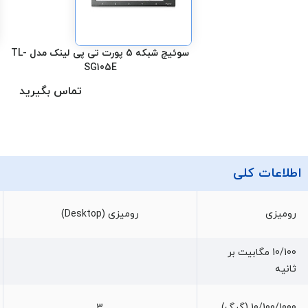
سوئیچ شبکه 5 پورت تی پی لینک مدل TL-
SG105E
تماس بگیرید
اطلاعات کلی
رومیزی
رومیزی (Desktop)
10/100 مگابیت بر
ثانیه
10/100/1000 (گیگ)
3