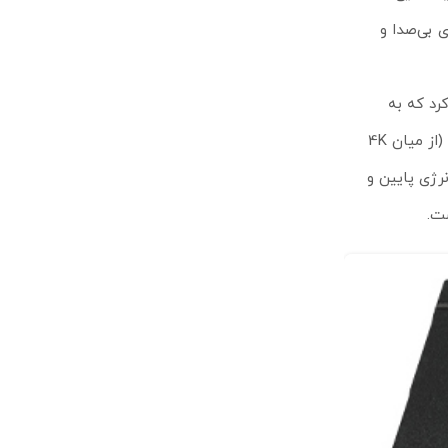
کردی بی‌صدا و
Port Mirroring، Link Aggregation، Cable Diagno و Loop Prevention اشاره کرد که به
مدیران شبکه کمک می‌کند تا کنترل کامل‌تری بر روی ترافیک و سلامت شبکه داشته باشند. این سوئیچ توانایی پشتیبانی از 32 VLAN همزمان (از میان 4K
ر مصرف انرژی پایین و