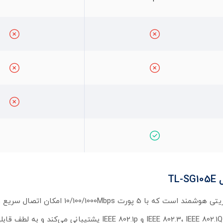
سوئیچ شبکه تی پی لینک مدل TL-SG105E یک سوئیچ گیگابیتی مدیریتی هوشمند است که با 5 پورت 1000Mbps
دستگاه‌ها را فراهم می‌کند. این سوئیچ از استانداردهای متنوعی مانند IEEE 802.3، IEEE 802.1Q و IEEE 802.1p پشتیبان