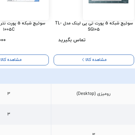
سوئیچ شبکه 5 پورت تی پی لینک مدل TL-
1005C
SG105
تماس بگیرید
0,000
مشاهده کالا
مشاهده کالا
رومیزی (Desktop)
3
3
3