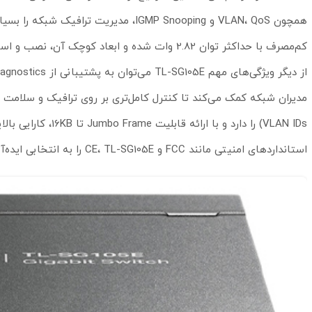
همچون VLAN، QoS و IGMP Snooping، مدیر
کم‌مصرف با حداکثر توان 2.82 وات شده و ابعاد کوچک آن، نصب و استفاده را در هر محیطی آسان می‌کند.
VLAN IDs) را دارد و
استانداردهای امنیتی مانند FCC و CE، TL-SG105E را به انتخابی ایده‌آل برای شبکه‌های خانگی پیشرفته و کسب‌وکارهای کوچک تبدیل کرده است.