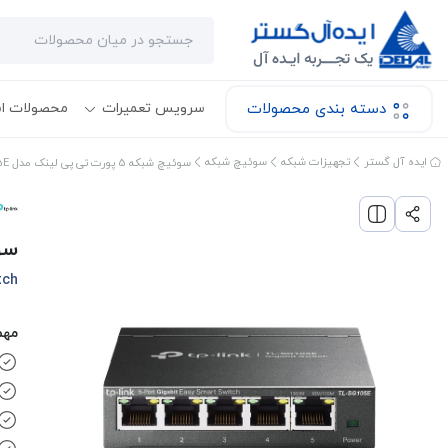
دسته بندی محصولات
سرویس تعمیرات
محصولات ا
ایده آل گستر
تجهیزات شبکه
سوئیچ شبکه
سوئیچ شبکه 5 پورت تی پی لینک مدل TL-SG105E
سوئیچ ش
tch
مهم