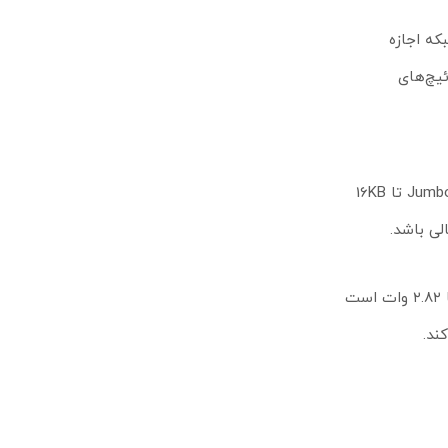
مکانات به مدیر شبکه اجازه
ئیچ‌های
این سوئیچ با ظرفیت سوئیچینگ ۱۰ گیگابیت بر ثانیه و نرخ ارسال 7.4 Mpps، توانایی پردازش حجم بالای داده‌ها را دارد. پشتیبانی از Jumbo Frame تا 16KB
سوئیچ TL-SG105E در ابعاد کوچک و جمع‌وجور طراحی شده و به‌راحتی روی میز کار یا در فضای محدود قابل استفاده است. مصرف برق آن تنها ۲.۸۲ وات است
ند.