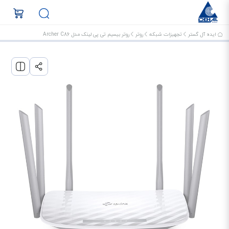
ایده آل گستر
تجهیزات شبکه
روتر
روتر بیسیم تی پی لینک مدل Archer C86