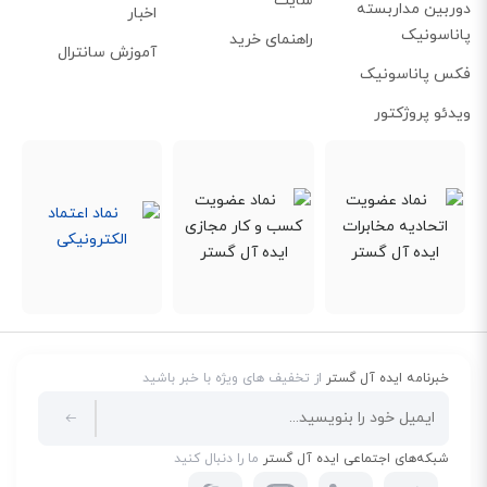
سایت
دوربین مداربسته
اخبار
ویدئوی 4K/8K UHD را در باند ۵ گیگاهرتز انجام دهید، همه این موارد با تجربه‌ای
پاناسونیک
راهنمای خرید
بدون تأخیر خواهد بود.
آموزش سانترال
فکس پاناسونیک
ویدئو پروژکتور
خبرنامه ایده آل گستر
از تخفیف های ویژه با خبر باشید
شبکه‌های اجتماعی ایده آل گستر
ما را دنبال کنید