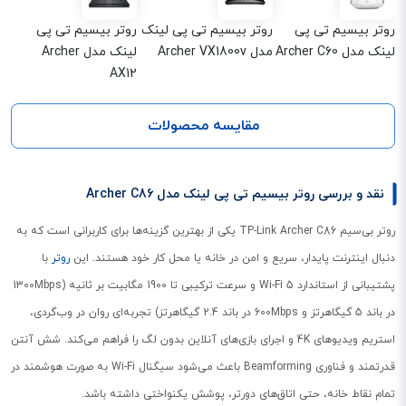
روتر بیسیم تی پی
روتر بیسیم تی پی لینک
روتر بیسیم تی پی
لینک مدل Archer C60
مدل Archer VX1800v
لینک مدل Archer
AX12
مقایسه محصولات
نقد و بررسی روتر بیسیم تی پی لینک مدل Archer C86
روتر بی‌سیم TP-Link Archer C86 یکی از بهترین گزینه‌ها برای کاربرانی است که به
دنبال اینترنت پایدار، سریع و امن در خانه یا محل کار خود هستند. این
روتر
با
پشتیبانی از استاندارد Wi-Fi 5 و سرعت ترکیبی تا 1900 مگابیت بر ثانیه (1300Mbps
در باند 5 گیگاهرتز و 600Mbps در باند 2.4 گیگاهرتز) تجربه‌ای روان در وب‌گردی،
استریم ویدیوهای 4K و اجرای بازی‌های آنلاین بدون لگ را فراهم می‌کند. شش آنتن
قدرتمند و فناوری Beamforming باعث می‌شود سیگنال Wi-Fi به صورت هوشمند در
تمام نقاط خانه، حتی اتاق‌های دورتر، پوشش یکنواختی داشته باشد.