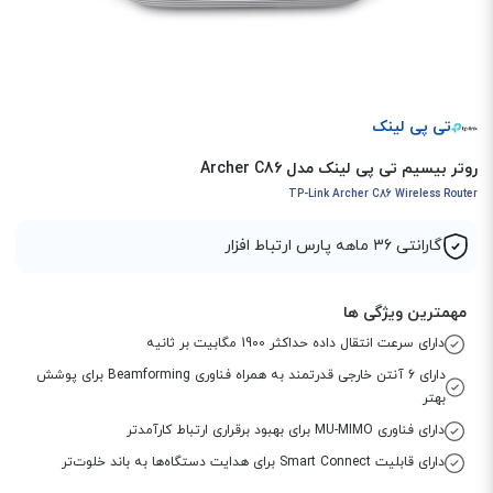
تی پی لینک
روتر بیسیم تی پی لینک مدل Archer C86
TP-Link Archer C86 Wireless Router
گارانتی 36 ماهه پارس ارتباط افزار
مهمترین ویژگی ها
دارای سرعت انتقال داده حداکثر 1900 مگابیت بر ثانیه
دارای 6 آنتن خارجی قدرتمند به همراه فناوری Beamforming برای پوشش
بهتر
دارای فناوری MU-MIMO برای بهبود برقراری ارتباط کارآمدتر
دارای قابلیت Smart Connect برای هدایت دستگاه‌ها به باند خلوت‌تر