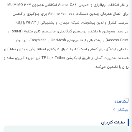
از نظر امکانات نرم‌افزاری و امنیتی، Archer C86 امکاناتی همچون MU-MIMO 3×3
برای اتصال همزمان چندین دستگاه، Airtime Fairness برای جلوگیری از کاهش
سرعت، کنترل والدین پیشرفته، شبکه مهمان، و پشتیبانی از WPA3 را ارائه
می‌دهد. همچنین با داشتن پورت‌های گیگابیتی، حالت‌های کاری متنوع (Router و
Access Point) و پشتیبانی از فناوری‌های OneMesh و EasyMesh، این روتر
انتخابی ایده‌آل برای کسانی است که به دنبال شبکه‌ای انعطاف‌پذیر و بدون نقاط کور
هستند. مدیریت آسان از طریق اپلیکیشن TP-Link Tether نیز تجربه کاربری ساده و
روان را تضمین می‌کند.
نظرات کاربران