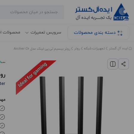
دسته بندی محصولات
سرویس تعمیرات
محصولات ا
ایده آل گستر
تجهیزات شبکه
روتر
روتر بیسیم تی پی لینک مدل Archer C6
روت
ter
مهم