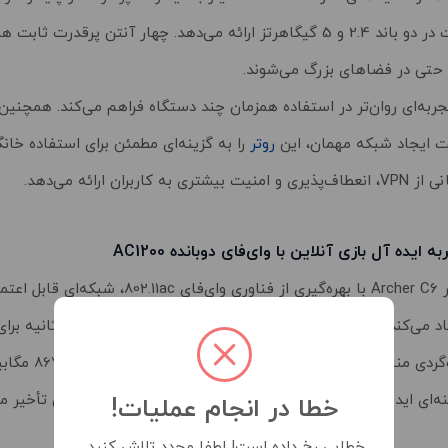
استاندارد Wi-Fi 5 و سرعت ترکیبی AC1200، پوششی گسترده و باکیفیت در دو باند 2.4 و 5 گیگاهرتز ارائه می‌دهد. چهار آنت
Archer با بهره‌گیری از فناوری‌های MU-MIMO و Airtime Fairness تجربه‌ای روان‌تر در استفاده همزمان چند دستگاه فراهم می
روتر
را به گزینه‌ای مطمئن برای استفاده خانگ
ه ایده آل بازی آنلاین با وای‌فای دوبانده AC1200
روتر Archer C6 با بهره‌گیری از فناوری وای‌فای .11ac
ایجاد می‌کند. باند 2.4 گیگاهرتز با سرعت حداکثر 300
وب‌گردی مناسب است، در حا
ی ایده‌آل برای استریم ویدیوهای HD و بازی‌های آنلاین بدون تأخیر محسوب می‌شود.
خطا در انجام عملیات!
خطایی رخ داده است! لطفا مجدد تلاش کنید.