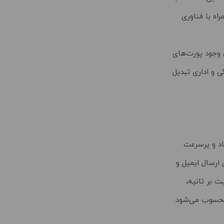
ن پرقدرت ثابت همراه با فناوری
‌کند. همچنین وجود پورت‌های
ی و اداری تبدیل
802، شبکه‌ای قابل اعتماد و پرسرعت
 مگابیت بر ثانیه برای ارسال ایمیل و
لی که باند 5 گیگاهرتز با سرعت تا 867 مگابیت بر ثانیه،