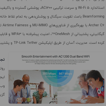
Beamforming باعث تقویت سیگنال و پوشش‌دهی به تمام نقاط خانه حتی در فضاهای بزرگ می‌شوند.
 C6
گیگابیتی، پشتیبانی از OneMesh™، امنیت پیشرفته با WPA3 و قابلیت ایجاد شبکه مهمان، این
کرده است. مدیریت آسان از طریق اپلیکیشن TP-Link Tether و پشتیبانی از VPN، انعطاف‌پذیری و امنیت بیشتری به کاربران ارائه می‌دهد.
تجرب
گزینه‌ا