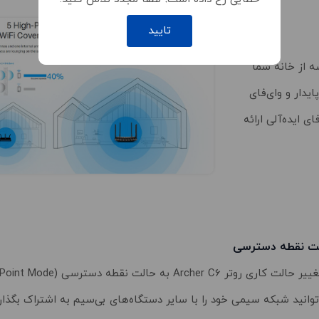
تایید
ه از خانه شما
یدار و وای‌فای
ند، روتر Archer C6 پوشش وای‌فای ایده‌آلی ارائه
ت نقطه دسترسی
توانید شبکه سیمی خود را با سایر دستگاه‌های بی‌سیم به اشتراک بگذاری