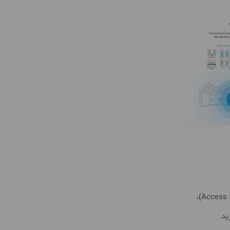
با تغییر حالت کاری روتر Archer C6 به حالت نقطه دسترسی (Access Point Mode)،
د.