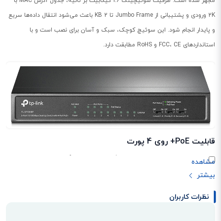
مجهز شده است. ظرفیت سوئیچینگ 1.6 گیگابیت بر ثانیه، جدول آدرس MAC با
2K ورودی و پشتیبانی از Jumbo Frame تا 2 KB باعث می‌شود انتقال داده‌ها سریع
و پایدار انجام شود. این سوئیچ کوچک، سبک و آسان برای نصب است و با
استانداردهای FCC، CE و RoHS مطابقت دارد.
قابلیت PoE+ روی 4 پورت
این سوئیچ مجهز به ۴ پورت PoE+ سازگار با استاندارد 802.3af/at است و توان
خروجی کلی 66 وات را در اختیار شما قرار می‌دهد. این ویژگی امکان تغذیه مستقیم
تجهیزاتی مثل اکسس پوینت، دوربین مدار بسته و تلفن IP را بدون نیاز به آداپتور
نظرات کاربران
جداگانه فراهم می‌کند. نتیجه؟ کابل‌کشی کمتر و نصب سریع‌تر!
سرعت و پایداری در انتقال داده