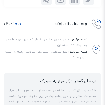
۰۲۱۸
۱۰۱۰
info[at]idehal.org
شعبه مرکزی :
خیابان مطهری - ابتدای خیابان فجر - روبروی بیمارستان
جم - پلاک ۴۳ - طبقه اول ۱
شعبه میرداماد :
بلوار میرداماد - جنب مترو میرداماد - پاساژ رز - طبقه
اول - واحد ۱۵
ایده آل گستر، مرکز مجاز پاناسونیک
شرکت ایده آل گستر با سابقه دو دهه فعالیت به عنوان مرکز مجاز
محصولات مخابراتی و اداری پاناسونیک در ایران، به یک نام مورد اعتماد
در میان مشتریان و علاقمندان به این برند محبوب ژاپنی تبدیل شده