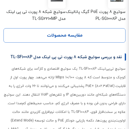
سوئیچ 8 پورت PoE گیگ پانالینک
سوئیچ شبکه 8 پورت تی پی لینک
مدل PL-SG1008P
مدل TL-SG2210MP
مقایسه محصولات
نقد و بررسی سوئیچ شبکه 8 پورت تی پی لینک مدل TL-SF1008P
سوئیچ تی‌پی‌لینک TL-SF1008P یک سوئیچ اقتصادی و کارآمد برای شبکه‌های
کوچک و متوسط است که 8 پورت 10/100 Mbps ارائه می‌دهد. چهار پورت اول از
قابلیت PoE+ (802.3af/at) پشتیبانی می‌کنند و می‌توانند تا 66 وات انرژی را به
دستگاه‌های شبکه‌ای مانند دوربین‌های IP و تلفن‌های VoIP انتقال دهند. این سوئیچ
دارای طراحی بدون فن بوده و با مصرف انرژی کم، مناسب محیط‌های کم‌صدا است.
علاوه بر سخت‌افزار قوی، TL-SF1008P با امکانات نرم‌افزاری کاربردی مانند حالت
اولویت‌بندی پورت‌ها، دکمه بازیابی خودکار PoE و حالت توسعه (Extend Mode)