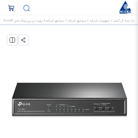
ایده آل گستر
تجهیزات شبکه
سوئیچ شبکه
سوئیچ شبکه 8 پورت تی پی لینک مدل TL-SF1008P