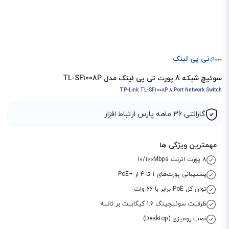
تی پی لینک
سوئیچ شبکه 8 پورت تی پی لینک مدل TL-SF1008P
TP-Link TL-SF1008P 8 Port Network Switch
گارانتی 36 ماهه پارس ارتباط افزار
مهمترین ویژگی ها
8 پورت اترنت 10/100Mbps
پشتیبانی پورت‌های 1 تا 4 از +PoE
توان کل PoE برابر با 66 وات
ظرفیت سوئیچینگ 1.6 گیگابیت بر ثانیه
نصب رومیزی (Desktop)