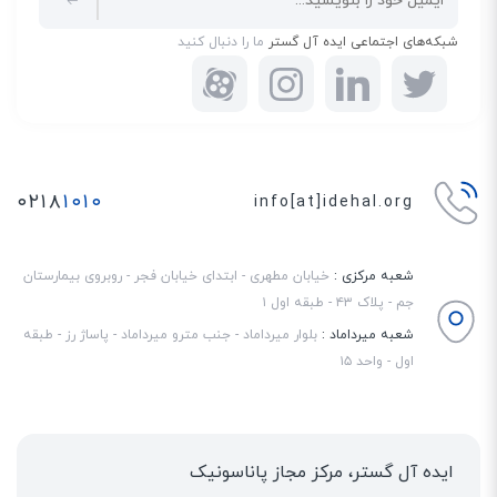
شبکه‌های اجتماعی ایده آل گستر
ما را دنبال کنید
۰۲۱۸
۱۰۱۰
info[at]idehal.org
شعبه مرکزی :
خیابان مطهری - ابتدای خیابان فجر - روبروی بیمارستان
جم - پلاک ۴۳ - طبقه اول ۱
شعبه میرداماد :
بلوار میرداماد - جنب مترو میرداماد - پاساژ رز - طبقه
اول - واحد ۱۵
ایده آل گستر، مرکز مجاز پاناسونیک