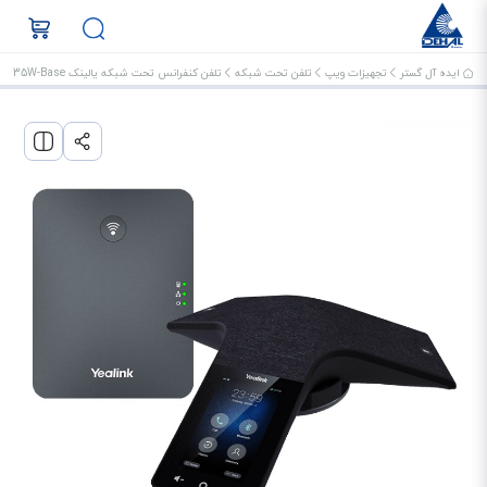
ایده آل گستر
تجهیزات ویپ
تلفن تحت شبکه
تلفن کنفرانس تحت شبکه یالینک CP935W-Base