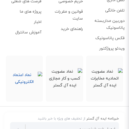
تلفن اداری
حریم خصوصی
فرصت های شغلی
این تلفن تحت شبکه همچنین از حالت BYOD پشتیبانی می‌کند، یعنی می‌توان
وسایلی مثل موبایل یا لپ‌تاپ را از طریق بلوتوث یا پورت USB به تلفن وصل کرد و
تلفن خانگی
قوانین و مقررات
پروژه های ما
سایت
از آنها نیز استفاده کرد.
دوربین مداربسته
اخبار
پاناسونیک
راهنمای خرید
آموزش سانترال
فکس پاناسونیک
ویدئو پروژکتور
خبرنامه ایده آل گستر
از تخفیف های ویژه با خبر باشید