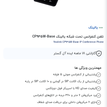
یالینک
تلفن کنفرانس تحت شبکه یالینک CP935W-Base
Yealink CP935W-Base IP Conference Phone
گارانتی 18 ماهه ایده آل گستر
مهمترین ویژگی ها
پشتیبانی از کنفرانس صوتی 5 طرفه
پشتیبانی از یک اکانت SIP در گوشی و 10 اکانت SIP در پایه
کیفیت صدای HD با اسپیکر فول دوپلکس
برد میکروفن 6 متر و 360 درجه در اتاق‌های کنفرانس
دارای 6 میکروفن داخلی برای دریافت صدای شفاف