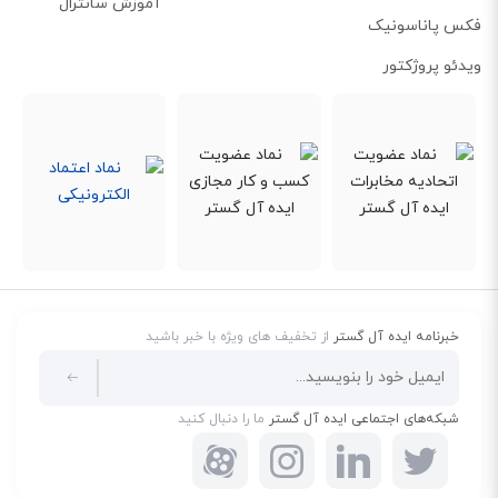
و ایمنی محصول تایید شده است.
آموزش سانترال
فکس پاناسونیک
طراحی بدون فن برای سکوت مطلق
ویدئو پروژکتور
TL-SF1024M کاملاً بدون فن است، بنابراین هیچ صدایی تولید نمی‌کند و برای
محیط‌های اداری یا خانگی مناسب است. ابعاد compact آن (۲۲۲ x ۱۲۶ x ۴۵
میلی‌متر) اجازه می‌دهد به راحتی روی میز قرار گیرد بدون اشغال فضای زیاد. عدم
وجود قفل امنیتی فیزیکی، آن را برای استفاده‌های داخلی ساده نگه می‌دارد. این
طراحی ساده و بی‌صدا، دوام و کارایی طولانی‌مدت را تضمین می‌کند.
خبرنامه ایده آل گستر
از تخفیف های ویژه با خبر باشید
شبکه‌های اجتماعی ایده آل گستر
ما را دنبال کنید