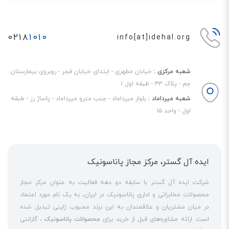
۰۲۱۸
۱۰۱۰
info[at]idehal.org
شعبه مرکزی :
خیابان مطهری - ابتدای خیابان فجر - روبروی بیمارستان
جم - پلاک ۴۳ - طبقه اول ۱
شعبه میرداماد :
بلوار میرداماد - جنب مترو میرداماد - پاساژ رز - طبقه
اول - واحد ۱۵
ایده آل گستر، مرکز مجاز پاناسونیک
شرکت ایده آل گستر با سابقه دو دهه فعالیت به عنوان مرکز مجاز
محصولات مخابراتی و اداری پاناسونیک در ایران، به یک نام مورد اعتماد
در میان مشتریان و علاقمندان به این برند محبوب ژاپنی تبدیل شده
است. ارائه مشاوره‌های قبل از خرید برای
محصولات پاناسونیک
، گارانتی