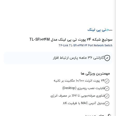
تی پی لینک
سوئیچ شبکه 24 پورت تی پی لینک مدل TL-SF1024M
TP-Link TL-SF1024M 24 Port Network Switch
گارانتی 36 ماهه پارس ارتباط افزار
مهمترین ویژگی ها
24 پورت اترنت 10/100 مگابیت بر ثانیه
قابلیت نصب رومیزی (Desktop)
فناوری صرفه‌جویی تا 67٪ در مصرف انرژی
جدول آدرس MAC با ظرفیت 8K