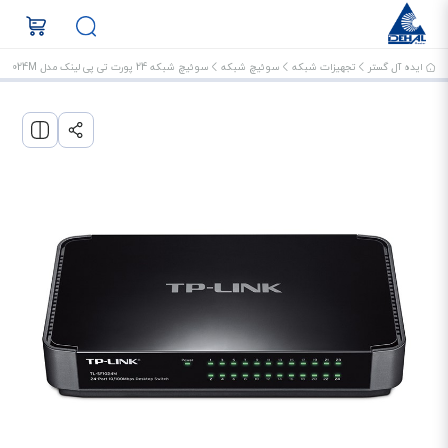
ایده آل گستر
تجهیزات شبکه
سوئیچ شبکه
سوئیچ شبکه 24 پورت تی پی لینک مدل TL-SF1024M