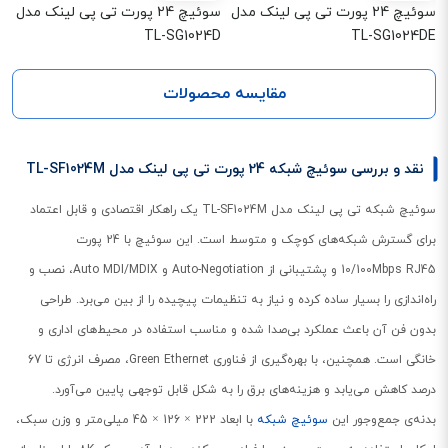
سوئیچ 24 پورت تی پی لینک مدل
سوئیچ 24 پورت تی پی لینک مدل
TL-SG1024D
TL-SG1024DE
مقایسه محصولات
نقد و بررسی سوئیچ شبکه 24 پورت تی پی لینک مدل TL-SF1024M
سوئیچ شبکه تی پی لینک مدل TL-SF1024M یک راهکار اقتصادی و قابل اعتماد
برای گسترش شبکه‌های کوچک و متوسط است. این سوئیچ با 24 پورت
10/100Mbps RJ45 و پشتیبانی از Auto-Negotiation و Auto MDI/MDIX، نصب و
راه‌اندازی را بسیار ساده کرده و نیاز به تنظیمات پیچیده را از بین می‌برد. طراحی
بدون فن آن باعث عملکرد بی‌صدا شده و مناسب استفاده در محیط‌های اداری و
خانگی است. همچنین، با بهره‌گیری از فناوری Green Ethernet، مصرف انرژی تا 67
درصد کاهش می‌یابد و هزینه‌های برق را به شکل قابل توجهی پایین می‌آورد.
بدنه‌ی جمع‌وجور این
سوئیچ شبکه
با ابعاد 222 × 126 × 45 میلی‌متر و وزن سبک،