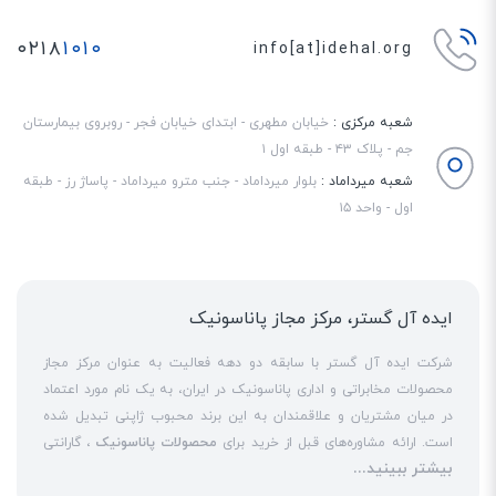
۰۲۱۸
۱۰۱۰
info[at]idehal.org
شعبه مرکزی :
خیابان مطهری - ابتدای خیابان فجر - روبروی بیمارستان
جم - پلاک ۴۳ - طبقه اول ۱
شعبه میرداماد :
بلوار میرداماد - جنب مترو میرداماد - پاساژ رز - طبقه
اول - واحد ۱۵
ایده آل گستر، مرکز مجاز پاناسونیک
شرکت ایده آل گستر با سابقه دو دهه فعالیت به عنوان مرکز مجاز
محصولات مخابراتی و اداری پاناسونیک در ایران، به یک نام مورد اعتماد
در میان مشتریان و علاقمندان به این برند محبوب ژاپنی تبدیل شده
است. ارائه مشاوره‌های قبل از خرید برای
محصولات پاناسونیک
، گارانتی
بیشتر ببینید...
18 ماهه معتبر و شرکتی برای کلیه محصولات عرضه شده و تعهد کامل
به تمامی خدمات
نمایندگی پاناسونیک
در قبال مشتریان عزیز، کلید