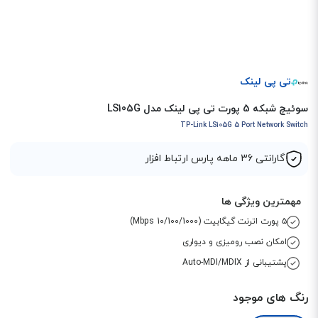
تی پی لینک
سوئیچ شبکه 5 پورت تی پی لینک مدل LS105G
TP-Link LS105G 5 Port Network Switch
گارانتی 36 ماهه پارس ارتباط افزار
مهمترین ویژگی ها
۵ پورت اترنت گیگابیت (10/100/1000 Mbps)
امکان نصب رومیزی و دیواری
پشتیبانی از Auto-MDI/MDIX
رنگ های موجود