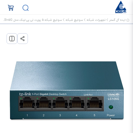
ایده آل گستر
تجهیزات شبکه
سوئیچ شبکه
سوئیچ شبکه 5 پورت تی پی لینک مدل LS105G