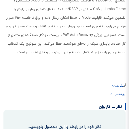
سوئیچ TL-SG1008P با ظرفیت سوئیچینگ ۱۶ گیگابیت بر ثانیه، پشتیبانی از
Jumbo Frame و QoS مبتنی بر 802.1p/DSCP، انتقال داده‌ای روان و پایدار را
تضمین می‌کند. قابلیت Extend Mode امکان ارسال داده و برق تا فاصله ۲۵۰ متر را
فراهم می‌آورد، که برای نصب دوربین‌های مداربسته در نقاط دوردست بسیار کاربردی
است. همچنین ویژگی PoE Auto Recovery با ریست خودکار دستگاه‌های متصلِ از
کار افتاده، پایداری شبکه را به‌طور هوشمند حفظ می‌کند. این سوئیچ یک انتخاب
مطمئن برای راه‌اندازی شبکه‌ای انعطاف‌پذیر، بی‌دردسر و قابل اطمینان است.
نظرات کاربران
نظر خود را در رابطه با این محصول بنویسید.