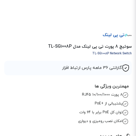
تی پی لینک
سوئیچ 8 پورت تی پی لینک مدل TL-SG1008P
TL-SG1008P Network Switch
گارانتی 36 ماهه پارس ارتباط افزار
مهمترین ویژگی ها
۸ پورت 10/100/1000 RJ45
پشتیبانی از +PoE
توان کل PoE برابر با 64 وات
امکان نصب رومیزی و دیواری