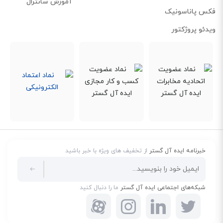
آموزش سانترال
فکس پاناسونیک
ویدئو پروژکتور
خبرنامه ایده آل گستر
از تخفیف های ویژه با خبر باشید
شبکه‌های اجتماعی ایده آل گستر
ما را دنبال کنید
پشتیبانی از QoS و IGMP Snooping
سوئیچ از QoS مبتنی بر 802.1p و DSCP پشتیبانی می‌کند که اولویت‌بندی ترافیک
را ممکن می‌سازد و عملکرد بهتر در انتقال داده‌های حساس مانند تماس‌های VoIP یا