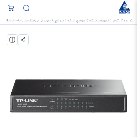
ایده آل گستر
تجهیزات شبکه
سوئیچ شبکه
سوئیچ 8 پورت تی پی لینک مدل TL-SG1008P