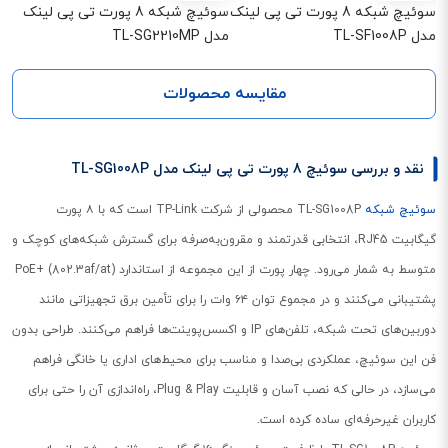
سوئیچ شبکه 8 پورت تی پی لینک
سوئیچ شبکه 8 پورت تی پی لینک
مدل TL-SF1008P
مدل TL-SG2210MP
مقایسه محصولات
نقد و بررسی سوئیچ 8 پورت تی پی لینک مدل TL-SG1008P
سوئیچ شبکه
TL-SG1008P محصولی از شرکت TP-Link است که با ۸ پورت
گیگابیت RJ45، انتخابی قدرتمند و مقرون‌به‌صرفه برای گسترش شبکه‌های کوچک و
متوسط به شمار می‌رود. چهار پورت از این مجموعه از استاندارد PoE+ (802.3af/at)
پشتیبانی می‌کنند و در مجموع توان ۶۴ وات را برای تأمین برق تجهیزاتی مانند
دوربین‌های تحت شبکه، تلفن‌های IP و اکسس‌پوینت‌ها فراهم می‌کنند. طراحی بدون
فن این سوئیچ، عملکردی بی‌صدا و مناسب برای محیط‌های اداری یا خانگی فراهم
می‌سازد، در حالی که نصب آسان و قابلیت Plug & Play، راه‌اندازی آن را حتی برای
کاربران غیرحرفه‌ای ساده کرده است.