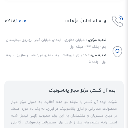
ویدیو را تضمین می‌کند. همچنین IGMP Snooping برای بهینه‌سازی پخش
چندرسانه‌ای (مانند IPTV) کاربرد دارد.
۰۲۱۸
۱۰۱۰
info[at]idehal.org
شعبه مرکزی :
خیابان مطهری - ابتدای خیابان فجر - روبروی بیمارستان
جم - پلاک ۴۳ - طبقه اول ۱
شعبه میرداماد :
بلوار میرداماد - جنب مترو میرداماد - پاساژ رز - طبقه
اول - واحد ۱۵
ایده آل گستر، مرکز مجاز پاناسونیک
شرکت ایده آل گستر با سابقه دو دهه فعالیت به عنوان مرکز مجاز
محصولات مخابراتی و اداری پاناسونیک در ایران، به یک نام مورد اعتماد
در میان مشتریان و علاقمندان به این برند محبوب ژاپنی تبدیل شده
است. ارائه مشاوره‌های قبل از خرید برای
محصولات پاناسونیک
، گارانتی