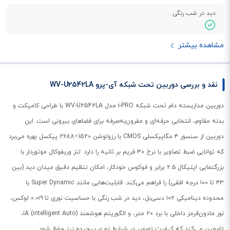
دید در شب رنگی
مشاهده بیشتر
نقد و بررسی دوربین تحت شبکه آی-پرو WV-U2542LA
دوربین مداربسته دام تحت شبکه i-PRO مدل WV-U2542LA با طراحی کامپکت و
بدنه مقاوم، انتخابی حرفه‌ای و مقرون‌به‌صرفه برای فضاهای بیرونی است. این
دوربین از سنسور ۴ مگاپیکسلی CMOS با رزولوشن 1520×2688 پیکسل بهره می‌برد
که توانایی ضبط تصاویر با نرخ ۳۰ فریم بر ثانیه را دارد. لنز وریفوکال موتوردار با
بزرگنمایی اپتیکال ۲.۵ برابر و فوکوس خودکار، امکان تنظیم دقیق میدان دید (بین
۴۳ تا ۱۰۰ درجه افقی) را فراهم می‌کند. قابلیت‌هایی مانند Super Dynamic با
محدوده دینامیکی ۱۰۲ دسی‌بل، دید در شب رنگی با حساسیت نوری تا ۰.۰۱۹ لوکس،
نور
مادون‌قرمز داخلی با برد ۲۰ متر، و الگوریتم هوشمند iA (intelligent Auto)،
تضمین می‌کند که کیفیت تصویر در شرایط نوری پیچیده نیز حفظ شود.