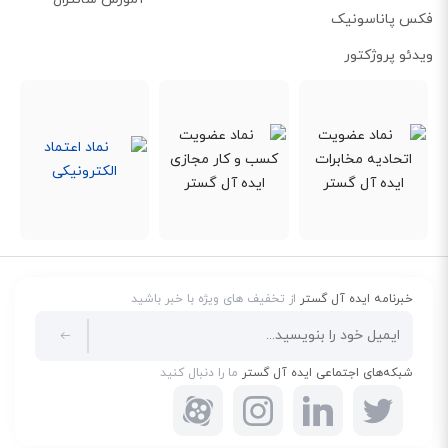
فکس پاناسونیک
ویدئو پروژکتور
خبرنامه ایده آل گستر
از تخفیف های ویژه با خبر باشید
شبکه‌های اجتماعی ایده آل گستر
ما را دنبال کنید
فناوری هوشمند IA و Super Dynamic با بازه دینامیکی ۱۰۲dB
فناوری intelligent Auto با تحلیل شرایط نوری، پارامترهای تصویر مانند شاتر و