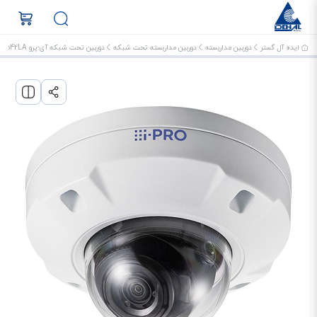
ایده آل گستر
دوربین مداربسته
دوربین مداربسته تحت شبکه
دوربین تحت شبکه آی-پرو WV-U2542LA