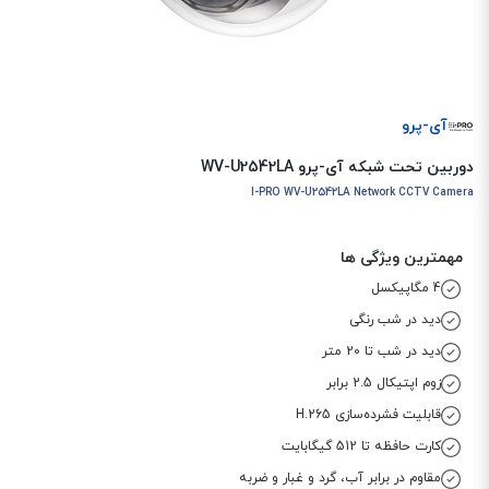
آی-پرو
دوربین تحت شبکه آی-پرو WV-U2542LA
I-PRO WV-U2542LA Network CCTV Camera
مهمترین ویژگی ها
4 مگاپیکسل
دید در شب رنگی
دید در شب تا 20 متر
زوم اپتیکال 2.5 برابر
قابلیت فشرده‌سازی H.265
کارت حافظه تا 512 گیگابایت
مقاوم در برابر آب، گرد و غبار و ضربه