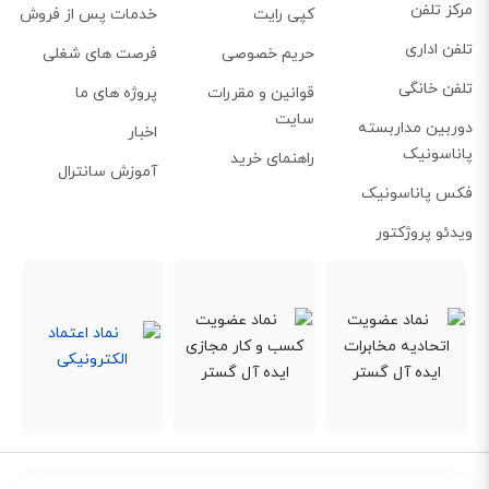
شرایطی که نور اتاق کافی نیست یا شب هنگام است، مفید واقع می‌شود.
مرکز تلفن
کپی رایت
خدمات پس از فروش
این ویژگی برای کاربرانی که ممکن است نیاز به برقراری تماس یا استفاده از تلفن در
تلفن اداری
حریم خصوصی
فرصت های شغلی
شب داشته باشند، بسیار کاربردی است. نور پس‌زمینه همچنین می‌تواند به کاهش
تلفن خانگی
قوانین و مقررات
پروژه های ما
خطای فشار دادن کلیدهای اشتباه کمک کند و تجربه کاربری راحت‌تر و دلپذیرتری را
سایت
دوربین مداربسته
اخبار
فراهم آورد. در نتیجه، کاربران می‌توانند با اطمینان بیشتری از تلفن خود استفاده
پاناسونیک
راهنمای خرید
کنند، حتی در شرایطی که دید کمتری دارند.
آموزش سانترال
فکس پاناسونیک
ویدئو پروژکتور