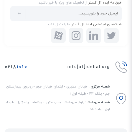
خبرنامه ایده آل گستر
از تخفیف های ویژه با خبر باشید
شبکه‌های اجتماعی ایده آل گستر
ما را دنبال کنید
۰۲۱۸
۱۰۱۰
info[at]idehal.org
شعبه مرکزی :
خیابان مطهری - ابتدای خیابان فجر - روبروی بیمارستان
جم - پلاک ۴۳ - طبقه اول ۱
شعبه میرداماد :
بلوار میرداماد - جنب مترو میرداماد - پاساژ رز - طبقه
اول - واحد ۱۵