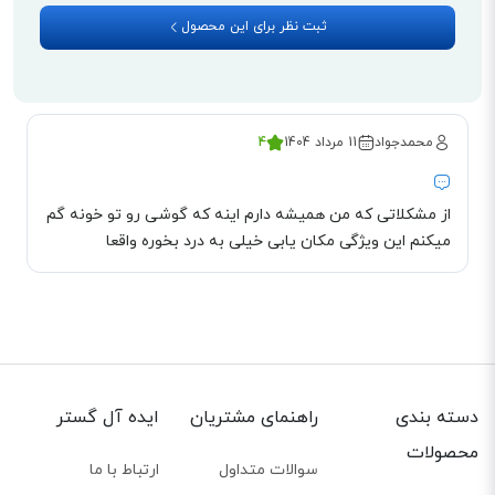
ثبت نظر برای این محصول
که:
پیام‌های ورودی را ضبط کنید: وقتی شما در دسترس نیستید یا تمایل به پاسخگویی
ندارید، منشی صوتی می‌تواند پیام‌های تماس‌گیرندگان را ضبط کند.
پیام‌ها را مدیریت کنید: شما می‌توانید پیام‌های ضبط شده را گوش دهید، ذخیره
محمدجواد
11 مرداد 1404
4
کنید یا حذف کنید.
اطلاع‌رسانی در مورد تماس‌های از دست رفته: منشی صوتی می‌تواند به شما اطلاع
از مشکلاتی که من همیشه دارم اینه که گوشی رو تو خونه گم
دهد که چه کسی تماس گرفته و چه پیامی گذاشته است.
میکنم این ویژگی مکان یابی خیلی به درد بخوره واقعا
این ویژگی برای کسانی که ممکن است به دلیل مشغله کاری یا شرایط دیگر نتوانند
به تماس‌ها پاسخ دهند، بسیار مفید است و اطمینان می‌دهد که هیچ پیام مهمی
از دست نرود. همچنین، این قابلیت به کاربران این امکان را می‌دهد که در زمان
مناسب به پیام‌ها پاسخ دهند و ارتباطات خود را بهتر مدیریت کنند.
تلفن Alcatel XP2060 صفحه کلید با نور پس‌زمینه روی گوشی دارد. این ویژگی به
دسته بندی
راهنمای مشتریان
ایده آل گستر
شما امکان می‌دهد که در محیط‌های کم نور یا تاریک، به راحتی کلیدهای صفحه
محصولات
کلید را ببینید و از آن‌ها استفاده کنید. نور پس‌زمینه صفحه کلید مخصوصاً در
سوالات متداول
ارتباط با ما