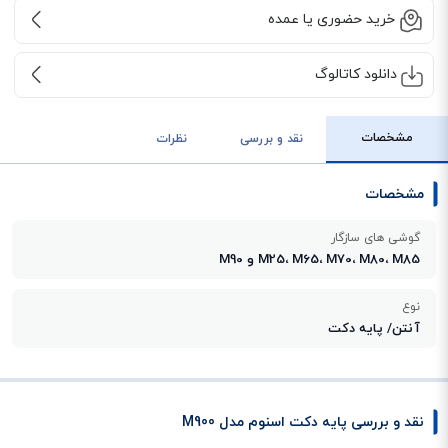
خرید حضوری یا عمده
دانلود کاتالوگ
مشخصات
نقد و بررسی
نظرات
مشخصات
گوشی های سازگار
M25، M65، M70، M80، M85 و M90
نوع
آنتن/ پایه دکت
نقد و بررسی پایه دکت اسنوم مدل M900