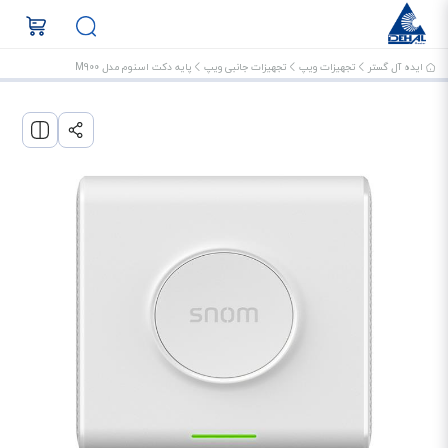
ایده آل گستر
تجهیزات ویپ
تجهیزات جانبی ویپ
پایه دکت اسنوم مدل M900