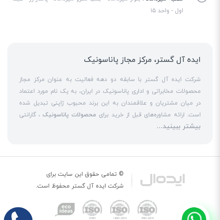
دکت دارای یک پایه قابل‌تنظیم است که می‌تواند به دیوار متصل شود و زاویه دکت
اول - واحد ۱۵
را تغییر دهد.
ایده آل گستر، مرکز مجاز پاناسونیک
شرکت ایده آل گستر با سابقه دو دهه فعالیت به عنوان مرکز مجاز
محصولات مخابراتی و اداری پاناسونیک در ایران، به یک نام مورد اعتماد
در میان مشتریان و علاقمندان به این برند محبوب ژاپنی تبدیل شده
است. ارائه مشاوره‌های قبل از خرید برای
محصولات پاناسونیک
، گارانتی
بیشتر ببینید...
18 ماهه معتبر و شرکتی برای کلیه محصولات عرضه شده و تعهد کامل
به تمامی خدمات
نمایندگی پاناسونیک
در قبال مشتریان عزیز، کلید
واژه‌های سربلندی ایده آل گستر در میان همراهان خود محسوب
می‌شوند. یکی از حوزه‌های اصلی فعالیت ایده آل گستر، نصب و راه‌اندازه
انواع مراکز
سانترال
است. این مهم با اتکا به تکنسین‌های فنی و مجرب
© تمامی حقوق این سایت برای
که در این
نمایندگی سانترال پاناسونیک
حاضر هستند، حاصل می‌شود. به
شرکت
ایده آل گستر
محفوظ است.
عنوان یک
نمایندگی تلفن پاناسونیک
، ایده آل گستر در زمینه کلیه
خدمات مبتنی بر
تلفن
از جمله عرضه
تلفن بیسیم
و
تلفن رومیزی