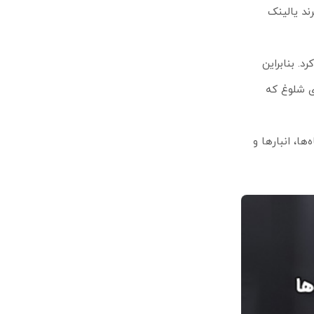
دستگاه تقویت کننده (ریپیتر) این برد را افزایش داد. مدل W78P ساخت برند یالینک
ان تا 2 تماس همزمان را مدیریت کرد. بنابراین
در فضاهای شلوغ که
ا، انبارها و