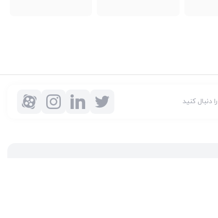
را دنبال کنید
شرکت ایده آل گستر با سابقه دو دهه فعالیت به عنوان مرکز مجاز محصولات مخابراتی و اداری پاناسونیک در ایران، به یک نام مورد اعتماد
محصولات پاناسونیک
، گارانتی
نمایندگی پاناسونیک
در قبال مشتریان عزیز، کلید
واژه‌های سربلندی ایده آل گستر در میان همراهان خود محسوب می‌شوند. یکی از حوزه‌های اصلی فعالیت ایده آل گستر، نصب و راه‌اندازه