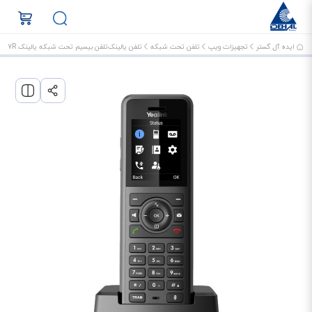
ایده آل گستر
تجهیزات ویپ
تلفن تحت شبکه
تلفن یالینک
تلفن بیسیم تحت شبکه یالینک W57R