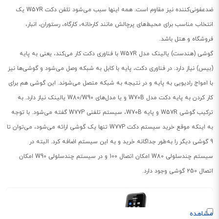
ضدعفونی‌کننده نیز مقاوم است. همه اینها سبب می‌شود تلفن دکت W57R یک
انتخاب مناسب برای محیط‌های پرچالش مانند کارخانه، کارگاه، رستوران، انبار،
فروشگاه و هتل باشد.
گوشی (هندست) یالینک مدل W57R با فناوری دکت کار می‌کند، یعنی به پایه
(بیس) نیاز دارد. در فناوری دکت، پایه با کابل به شبکه وصل می‌شود و گوشی‌ها نیز
با امواج رادیویی به پایه و در نتیجه به شبکه متصل می‌شوند. این گوشی هم برای
کار کردن به پایه دکت مدل W70B و یا مدل‌های W80/W90 یالینک نیاز دارد. به
ترکیب گوشی W57R و پایه W70B، سیستم تلفنی W77P گفته می‌شود. با توجه
به اینکه موقع خرید سیستم دکت W77P تنها یک گوشی ارائه می‌شود، می‌توان تا
9 گوشی دیگر را به‌طور جداگانه خرید و به این سیستم اضافه کرد. البته در
سیستم چندسلولی W80 امکان اتصال 100 و در سیستم چندسلولی W90 امکان
اتصال 250 گوشی وجود دارد.