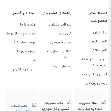
تلفن بی‌سیم ویپ مدل W57R از برند یالینک، یک باتری قدرتمند دارد که به شما
امکان می‌دهد با یک بار شارژ تا 40 ساعت گفت‌و‌گو کنید. همچنین در حالت انتظار و
دسته بندی
راهنمای مشتریان
ایده آل گستر
بدون مکالمه، باتری می‌تواند تا حدود 3 هفته تلفن را روشن نگه دارد. این ویژگی
محصولات
برای محیط‌های پرکار و پرچالش که فرصت شارژ کردن کم است یا دسترسی به پریز
سوالات متداول
ارتباط با ما
برق دشوار است، یک امتیاز محسوب می‌شود. علاوه بر این، اگر تلفن خاموش شد،
مرکز تلفن
کپی رایت
خدمات پس از فروش
می‌توان با 10 دقیقه شارژ سریع، 2 ساعت مکالمه کرد.
تلفن اداری
حریم خصوصی
فرصت های شغلی
تلفن خانگی
قوانین و مقررات
پروژه های ما
سایت
دوربین مداربسته
اخبار
پاناسونیک
راهنمای خرید
آموزش سانترال
فکس پاناسونیک
ویدئو پروژکتور