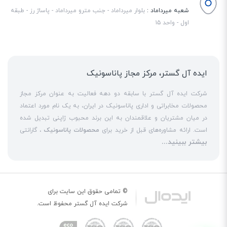
شعبه میرداماد :
بلوار میرداماد - جنب مترو میرداماد - پاساژ رز - طبقه
اول - واحد ۱۵
ایده آل گستر، مرکز مجاز پاناسونیک
شرکت ایده آل گستر با سابقه دو دهه فعالیت به عنوان مرکز مجاز
محصولات مخابراتی و اداری پاناسونیک در ایران، به یک نام مورد اعتماد
در میان مشتریان و علاقمندان به این برند محبوب ژاپنی تبدیل شده
است. ارائه مشاوره‌های قبل از خرید برای
محصولات پاناسونیک
، گارانتی
بیشتر ببینید...
18 ماهه معتبر و شرکتی برای کلیه محصولات عرضه شده و تعهد کامل
به تمامی خدمات
نمایندگی پاناسونیک
در قبال مشتریان عزیز، کلید
واژه‌های سربلندی ایده آل گستر در میان همراهان خود محسوب
می‌شوند. یکی از حوزه‌های اصلی فعالیت ایده آل گستر، نصب و راه‌اندازه
انواع مراکز
سانترال
است. این مهم با اتکا به تکنسین‌های فنی و مجرب
© تمامی حقوق این سایت برای
که در این
نمایندگی سانترال پاناسونیک
حاضر هستند، حاصل می‌شود. به
شرکت
ایده آل گستر
محفوظ است.
عنوان یک
نمایندگی تلفن پاناسونیک
، ایده آل گستر در زمینه کلیه