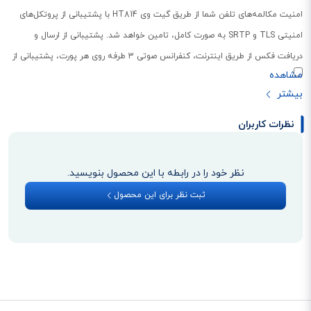
امنیت مکالمه‌های تلفن شما از طریق گیت وی HT814 با پشتیبانی از پروتکل‌های
امنیتی TLS و SRTP به صورت کامل، تامین خواهد شد. پشتیبانی از ارسال و
دریافت فکس از طریق اینترنت، کنفرانس صوتی 3 طرفه روی هر پورت، پشتیبانی از
انواع فرمت‌های کالر آیدی، استقرار و مدیریت آسان و ... از دیگر قابلیت‌های مدل
HT814 گرنداستریم هستند.
نظرات کاربران
نظر خود را در رابطه با این محصول بنویسید.
ثبت نظر برای این محصول