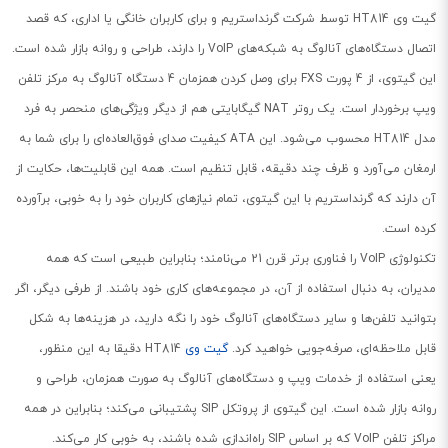
گیت وی HT814 توسط شرکت گرنداستریم و برای کاربران خانگی یا اداری، که قصد
اتصال دستگاه‌های آنالوگ به شبکه‌های VoIP را دارند، طراحی و روانه بازار شده است.
این گیتوی، از 4 پورت FXS برای وصل کردن همزمان 4 دستگاه آنالوگ به مرکز تلفن
ویپ برخوردار است. یک روتر NAT گیگابایتی هم از دیگر ویژگی‌های منحصر به فرد
مدل HT814 محسوب می‌شود. این ATA کیفیت صدای فوق‌العاده‌ای را برای شما به
ارمغان می‌آورد و ظرف چند دقیقه، قابل تنظیم است. همه این قابلیت‌ها، حکایت از
آن دارند که گرنداستریم با این گیتوی، تمام نیازهای کاربران خود را به خوبی، برآورده
کرده است.
تکنولوژی VoIP را فناوری برتر قرن 21 می‌نامند؛ بنابراین طبیعی است که همه
مدیران، به دنبال استفاده از آن، در مجموعه‌های کاری خود باشند. از طرفی دیگر، اگر
بتوانید تلفن‌ها و سایر دستگاه‌های آنالوگ خود را نگه دارید، در هزینه‌ها به شکل
قابل ملاحظه‌ای، صرفه‌جویی خواهید کرد.
گیت وی
HT814 دقیقا به این منظور،
یعنی استفاده از خدمات ویپ و دستگاه‌های آنالوگ به صورت همزمان، طراحی و
روانه بازار شده است. این گیتوی از پروتکل SIP پشتیبانی می‌کند؛ بنابراین در همه
مراکز تلفن VoIP که بر اساس SIP راه‌‌اندازی شده باشند، به خوبی کار می‌کند.