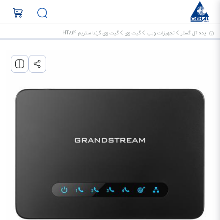
ایده آل گستر
تجهیزات ویپ
گیت وی
گیت وی گرنداستریم HT814