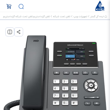
ایده آل گستر
تجهیزات ویپ
تلفن تحت شبکه
تلفن گرنداستریم
تلفن تحت شبکه گرنداستریم GRP2612