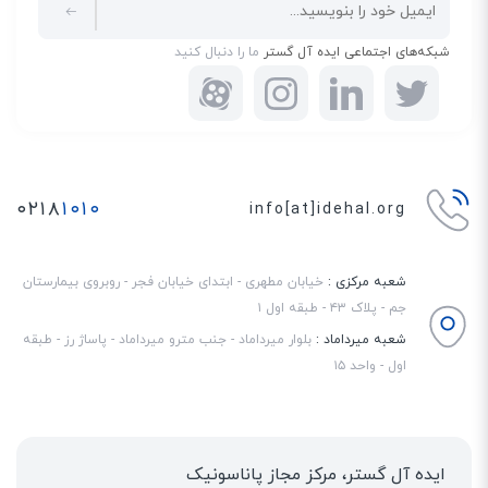
شبکه‌های اجتماعی ایده آل گستر
ما را دنبال کنید
۰۲۱۸
۱۰۱۰
info[at]idehal.org
شعبه مرکزی :
خیابان مطهری - ابتدای خیابان فجر - روبروی بیمارستان
جم - پلاک ۴۳ - طبقه اول ۱
شعبه میرداماد :
بلوار میرداماد - جنب مترو میرداماد - پاساژ رز - طبقه
اول - واحد ۱۵
ایده آل گستر، مرکز مجاز پاناسونیک