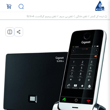
ایده آل گستر
تلفن خانگی
تلفن بی سیم
تلفن بیسیم گیگاست SL910A