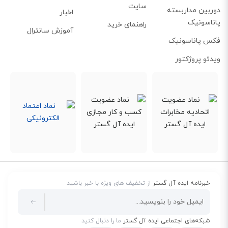
سایت
دوربین مداربسته
اخبار
پاناسونیک
راهنمای خرید
آموزش سانترال
فکس پاناسونیک
ویدئو پروژکتور
دفترچه مخاطبین
با امکان آپلود عکس در تلفن گیگاست SL910A، کاربر می‌تواند برای مخاطبین و
همچنین پس‌زمینه صفحه نمایش خود، یک عکس انتخاب کند. در این صورت،
هنگام تماس، عکس مخاطب بر روی نمایشگر ظاهر می‌شود. همچنین به راحتی
خبرنامه ایده آل گستر
از تخفیف های ویژه با خبر باشید
می‌توانید مخاطبین خود را از برنامه Outlook ویندوز به گوشی بیسیم SL910A
انتقال دهید. دفترچه مخاطبین این تلفن با امکان ذخیره 500 مخاطب، کاربر را قادر
شبکه‌های اجتماعی ایده آل گستر
ما را دنبال کنید
به ذخیره همه مخاطبین خود می‌کند. جالب است بدانید برای هر مخاطب امکان