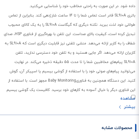
داده شود. در این صورت به راحتی مخاطب خود را شناسایی می‌کنید.
باتری SL910A قادر است تماس شما را تا 14 ساعت شارژدهی کند. بنابراین از تماس
طولانی خود لذت ببرید. نکته دیگری که گیگاست SL910A را به یک کالای محبوب
تبدیل کرده است، کیفیت بالای صداست. این تلفن با بهره‌گیری از فناوری HSP، صدای
شفاف را به کاربر ارائه می‌دهد. منشی تلفنی نیز قابلیت دیگری است که SL910A به
کاربران ارائه می‌دهد. اگر جایی هستید و به تلفن خود دسترسی ندارید، تلفن
SL910A پیام‌های مخاطبین شما را تا مدت 55 دقیقه ذخیره می‌کند. در نهایت
می‌توانید پیام‌های صوتی خود را با استفاده از گوشی بیسیم یا اسپیکر آن، گوش
کنید. این دستگاه همچنین به فناوریBaby Monitoring مجهز است. با استفاده از
این فناوری دیگر با خیال آسوده به کارهای خود برسید. کافیست یک گوشی بیسیم
را در اتاق نوزاد قرار داده و گوشی بیسیم دیگر را در دسترس خود داشته باشید. با
کوچکترین صدایی که ایجاد شود؛ این گوشی بیسیم بلافاصله با گوشی بیسیم که
در دسترس شماست تماس می‌‎گیرد و شما را از وضعیت نوزاد، آگاه می‌کند.
محصولات مشابه