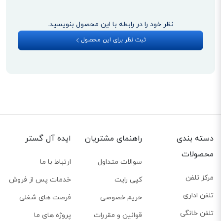
با استفاده از منشی تلفنی SL910A، دیگر با خیال راحت به کارهای خود برسید و
نظر خود را در رابطه با این محصول بنویسید.
نگران تماس‌های خود نباشید. این تلفن قادر است پیام‌های مخاطبین شما را تا 55
ثبت نظر برای این محصول
دقیقه ذخیره کند. با این میزان حافظه، دیگر مطمئن باشید که پیامی را از دست
نخواهید داد. جالب است بدانید در صورت قطعی برق نیز این پیام‌ها، همچنان در
حافظه تلفن گیگاست SL910A باقی خواهد ماند.
مجهز به فناوری HSP
با تلفن گیگاست SL910A از شفافیت بینظیر صدا لذت ببرید. این تلفن با پشتیبانی
از فناوری HSP، صدا را با وضوح بیشتر به کاربر ارائه می‌دهد. از دیگر قابلیت‌های
SL910A می‌توان به امکان تنظیم میزان صدا در حین مکالمه تلفنی اشاره کرد.
دسته بندی
راهنمای مشتریان
ایده آل گستر
کیفیت بالای صدا، در حین استفاده از اسپیکر گوشی نیز همراه شما خواهد بود.
محصولات
سوالات متداول
ارتباط با ما
همچنین با استفاده از بلوتوث، تلفن SL910A را به هدست خود وصل کرده تا با
مرکز تلفن
هدست به تماس‌ها پاسخ دهید.
کپی رایت
خدمات پس از فروش
تلفن اداری
حریم خصوصی
فرصت های شغلی
تلفن خانگی
قوانین و مقررات
پروژه های ما