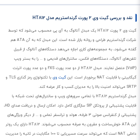
نقد و بررسی گیت وی 2 پورت گرنداستریم مدل HT812
گیت وی 2 پورت HT812 یک مبدل آنالوگ به آی پی محسوب می‌شود که توسط
شرکت گرنداستریم طراحی و روانه بازار شده است. این مبدل که به آن ATA هم
گفته می‌شود، به مجموعه‌های کاری اجازه می‌دهد دستگاه‌های آنالوگ از قبیل
تلفن‌های آنالوگ، دستگاه‌های فکس، سانترال‌های قدیمی و ... را به بستر ویپ
(VoIP) متصل نمایند. مبدل HT812 از دو عدد پورت FXS و دو عدد پورت اترنت
گیگابیتی با قابلیت NAT برخوردار است. این
گیت وی
با تکنولوژی رمز گذاری TLS و
SRTP می‌تواند امنیت بالا را به مدیران کسب و کار عرضه کند.
مبدل گرنداستریم HT812 با تمامی سرورهای ویپ و سانترال‌های تحت شبکه با
قابلیت پشتیبانی از پروتکل SIP سازگاری کامل دارد. امکان ارسال و دریافت صدای HD،
پشتیبانی از کنفرانس صوتی 3 طرفه، هولد و ترانسفر تماس و ... از دیگر ویژگی‌های
این ATA خوش‌ساخت و مقرون به صرفه محسوب می‌شوند. HT812 دارای یک روتر
داخلی NAT است که می‌تواند سرعت مسیریابی تا 100 مگابایت در ثانیه را مدیریت