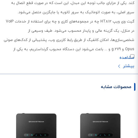
کند. یکی از مزایای جالب توجه این مبدل، این است که در صورت قطع اتصال به
سرور اصلی، به صورت اتوماتیک به سرور ثانویه یا جایگزین متصل می‌شود.
گیت وی ویپ HT812 چه در مجموعه‌های کاری و چه برای استفاده از خدمات VoIP
در منازل، یک گزینه عالی و پایدار محسوب می‌شود. طیف وسیعی از
شخصی‌سازی‌ها، امکان کانفیگ از طریق رابط کاربری وب، پشتیبانی از کدک‌های صوتی
Opus و g.279 و ... باعث می‌شود این دستگاه محبوب گرنداستریم، به یکی از
انتخاب‌های اول کاربران مبدل‌های ویپ تبدیل شود. در صورت نیاز به اطلاعات
تخصصی‌تر در رابطه با مبدل گرنداستریم HT812 می‌توانید با مشاورین و کارشناسان
فروش ایده آل گستر تماس بگیرید.
شما عزیزان می‌توانید هم‌اکنون مبدل ویپ گرنداستریم HT812 را به صورت اورجینال
محصولات مشابه
و همراه با گارانتی 18 ماهه معتبر شرکتی، از فروشگاه ایده آل گستر، خریداری
نمایید. لازم به ذکر است که این دستگاه حرفه‌ای و مقرون به صرفه، می‌تواند
بسیاری از نیازهای شما برای اتصال دستگاه‌های آنالوگ به بست شبکه را تامین
نماید.