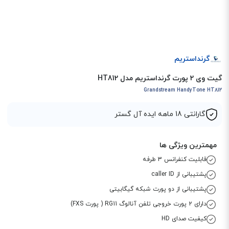
گرنداستریم
گیت وی 2 پورت گرنداستریم مدل HT812
Grandstream HandyTone HT812
گارانتی 18 ماهه ایده آل گستر
مهمترین ویژگی ها
قابلیت کنفرانس 3 طرفه
پشتیبانی از caller ID
پشتیبانی از دو پورت شبکه گیگابیتی
دارای ۲ پورت خروجی تلفن آنالوگ RG11 ( پورت FXS)
کیفیت صدای HD