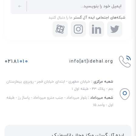
شبکه‌های اجتماعی ایده آل گستر
ما را دنبال کنید
۰۲۱۸
۱۰۱۰
info[at]idehal.org
شعبه مرکزی :
خیابان مطهری - ابتدای خیابان فجر - روبروی بیمارستان
جم - پلاک ۴۳ - طبقه اول ۱
شعبه میرداماد :
بلوار میرداماد - جنب مترو میرداماد - پاساژ رز - طبقه
اول - واحد ۱۵
ایده آل گستر، مرکز مجاز پاناسونیک