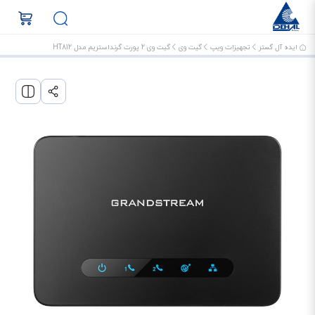
ایده آل گستر
تجهیزات ویپ
گیت وی
گیت وی 2 پورت گرنداستریم مدل HT812