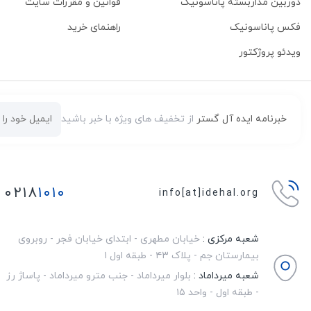
دوربین مداربسته پاناسونیک
قوانین و مقررات سایت
فکس پاناسونیک
راهنمای خرید
ویدئو پروژکتور
خبرنامه ایده آل گستر
از تخفیف های ویژه با خبر باشید
۰۲۱۸
۱۰۱۰
info[at]idehal.org
شعبه مرکزی :
خیابان مطهری - ابتدای خیابان فجر - روبروی
بیمارستان جم - پلاک ۴۳ - طبقه اول ۱
شعبه میرداماد :
بلوار میرداماد - جنب مترو میرداماد - پاساژ رز
- طبقه اول - واحد ۱۵