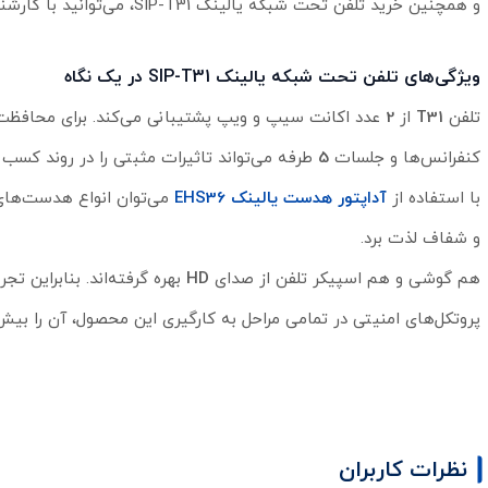
و همچنین خرید تلفن تحت شبکه یالینک SIP-T31، می‌توانید با کارشناسان فروش ایده آل گستر در ارتباط باشید.
ویژگی‌های تلفن تحت شبکه یالینک SIP-T31 در یک نگاه
تلفن
T31
از
2
عدد اکانت سیپ و ویپ پشتیبانی می‌کند. برای محافظت بیش
کنفرانس‌ها و جلسات
5
طرفه می‌تواند تاثیرات مثبتی را در روند کسب و
با استفاده از
آداپتور هدست یالینک EHS36
می‌توان انواع هدست‌های
و شفاف لذت برد.
هم گوشی و هم اسپیکر تلفن از صدای
HD
بهره گرفته‌اند. بنابراین ت
پروتکل‌های امنیتی در تمامی مراحل به کارگیری این محصول، آن را بی
نظرات کاربران