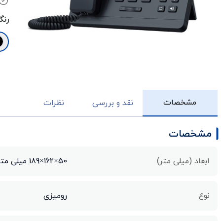
رنگ
مشخصات
نقد و بررسی
نظرات
مشخصات
ابعاد (میلی متر)
50×162×189 میلی متر
نوع
رومیزی