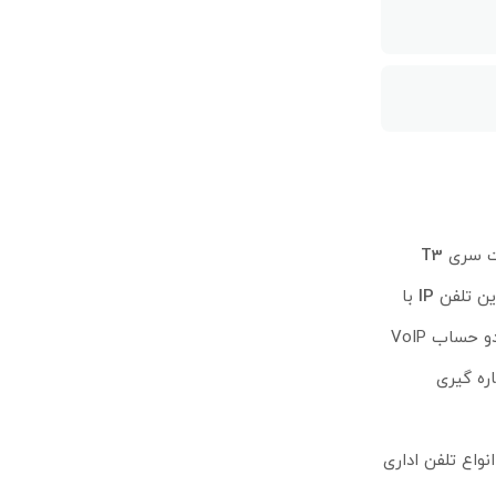
T3
ین تلفن
IP
با
رنگ تشکیل شده، که رنگ سفید در پس‌زمینه آن، نوشته‌ها را خواناتر و بهتر برای کاربر نمایش می‌دهد. تلفن مدل T31 از دو حساب VoIP
 شماره گیری
واع تلفن اداری