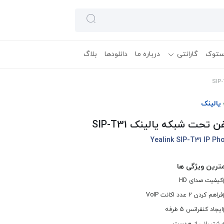
ستوک
گارانتی
درباره ما
دانلودها
بلاگ
یالینک
ن تحت شبکه یالینک SIP-T31
Yealink SIP-T31 IP Ph
ترین ویژگی ها
کیفیت صدای HD
فراهم کردن 2 عدد اکانت VoIP
ایجاد کنفرانس 5 طرفه