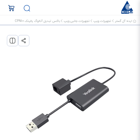
ایده آل گستر
تجهیزات ویپ
تجهیزات جانبی ویپ
باکس تبدیل آنالوگ یالینک CPN10