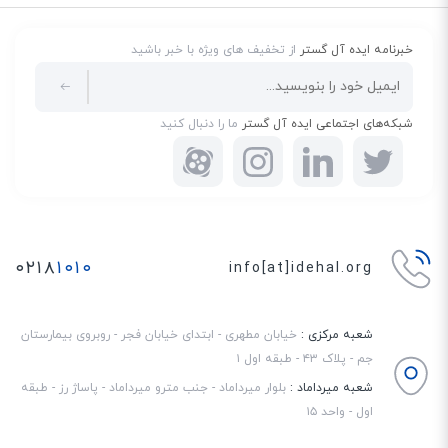
خبرنامه ایده آل گستر
از تخفیف های ویژه با خبر باشید
شبکه‌های اجتماعی ایده آل گستر
ما را دنبال کنید
۰۲۱۸
۱۰۱۰
info[at]idehal.org
شعبه مرکزی :
خیابان مطهری - ابتدای خیابان فجر - روبروی بیمارستان
جم - پلاک ۴۳ - طبقه اول ۱
شعبه میرداماد :
بلوار میرداماد - جنب مترو میرداماد - پاساژ رز - طبقه
اول - واحد ۱۵