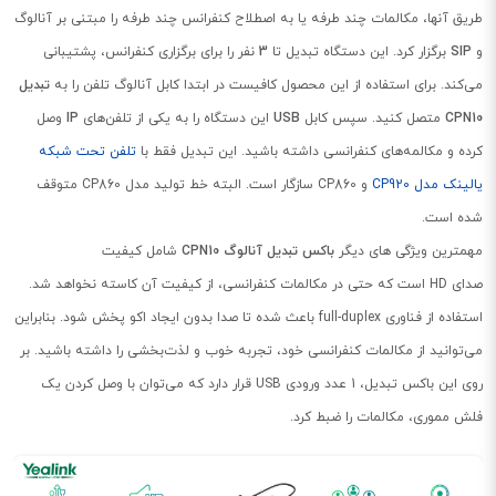
طریق آنها، مکالمات چند طرفه یا به اصطلاح کنفرانس چند طرفه را مبتنی بر آنالوگ
و
SIP
برگزار کرد. این دستگاه تبدیل تا
3
نفر را برای برگزاری کنفرانس، پشتیبانی
می‌کند. برای استفاده از این محصول کافیست در ابتدا کابل آنالوگ تلفن را به
تبدیل
CPN10
متصل کنید. سپس کابل
USB
این دستگاه را به یکی از تلفن‌های
IP
وصل
کرده و مکالمه‌های کنفرانسی داشته باشید. این تبدیل فقط با
تلفن تحت شبکه
یالینک مدل CP920
و CP860 سازگار است. البته خط تولید مدل CP860 متوقف
شده است.
مهمترین ویژگی های دیگر
باکس تبدیل آنالوگ CPN10
شامل کیفیت
صدای HD است که حتی در مکالمات کنفرانسی، از کیفیت آن کاسته نخواهد شد.
استفاده از فناوری full-duplex باعث شده تا صدا بدون ایجاد اکو پخش شود. بنابراین
می‌توانید از مکالمات کنفرانسی خود، تجربه خوب و لذت‌بخشی را داشته باشید. بر
روی این باکس تبدیل، 1 عدد ورودی USB قرار دارد که می‌توان با وصل کردن یک
فلش مموری، مکالمات را ضبط کرد.