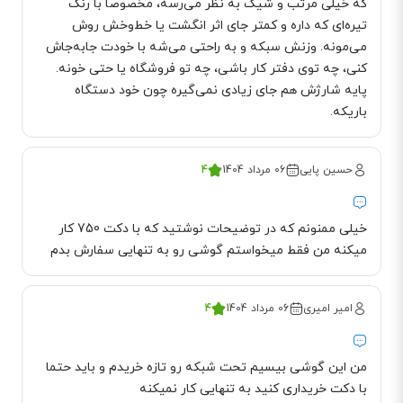
که خیلی مرتب و شیک به نظر می‌رسه، مخصوصاً با رنگ
تیره‌ای که داره و کمتر جای اثر انگشت یا خط‌وخش روش
کیفیت صدای تلفن بیسیم DP720
می‌مونه. وزنش سبکه و به‌ راحتی می‌شه با خودت جابه‌جاش
گرنداستریم برای تلفن
DP720
کیفیت
صدای Full HD
را درنظر گرفته است. کیفیت
کنی، چه توی دفتر کار باشی، چه تو فروشگاه یا حتی خونه.
پایه شارژش هم جای زیادی نمی‌گیره چون خود دستگاه
صدا هم برای صحبت کردن با گوشی و هخم برای صحبت کردن با اسپیکر فوق‌العاده
باریکه.
است. به طوری که می‌توان در مواقعی که دارید کاری انجام می‌دهید با زدن کلید
Speaker که در قسمت پایین و سمت چپ تلفن قرار گرفته، صدا را به‌طور واضح و
حسین پایی
06 مرداد 1404
4
شفاف از بلندگوی گوشی بشنوید.
همچنین این تلفن با داشتن
خروجی جک 3.5 میلی‌متری
قابلیت صحبت کردن با
خیلی ممنونم که در توضیحات نوشتید که با دکت 750 کار
هدست را فراهم کرده است. صحب کردن بات هدست برای مشاغلی که با
میکنه من فقط میخواستم گوشی رو به تنهایی سفارش بدم
سیستم‌های کامپیوتر سر و کار دارند گزینه‌ مناسبی بوده و به صورت
دست آزاد
(Hands Free)
می‌توانند هم کار کنند و هم با تلفن صحبت کنند.
کنفرانس سه طرفه در تلفن DP720
امیر امیری
06 مرداد 1404
4
درسته که تلفن
DP720
با استفاده از یک پایه مرکزی مبتنی بر
SIP
به نام DP750
تا 5 عدد گوشی پشتیبانی می‌شود، ولی برای مکالمه همزمان تا 3 نفر را بیشتر
من این گوشی بیسیم تحت شبکه رو تازه خریدم و باید حتما
با دکت خریداری کنید به تنهایی کار نمیکنه
پشتیبانی نمی‌کند. یعنی برای اینکه سه نفر بتوانند با یکدیگر یک کنفرانس داشته