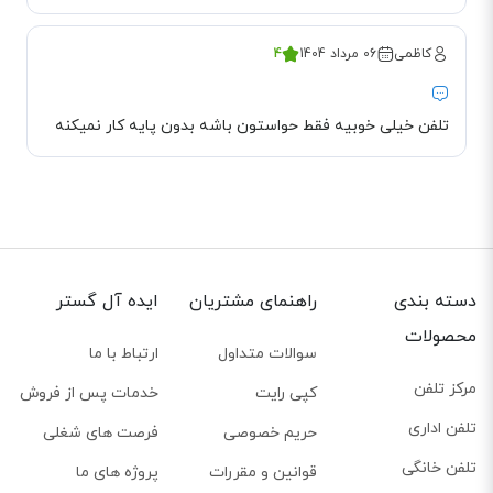
باشند و همزمان با هم صحبت کنند هیچ مشکلی ندارد.
ولی بیشتر از سه نفر امکان کنفرانس وجود ندارد. قابلیت کنفرانس سه طرفه از
کاظمی
06 مرداد 1404
4
مواردی است که شرکت گرنداستریم برای افزایش بهره‌وری در این محصول قرار داده
است.
تلفن خیلی خوبیه فقط حواستون باشه بدون پایه کار نمیکنه
دسته بندی
راهنمای مشتریان
ایده آل گستر
محصولات
سوالات متداول
ارتباط با ما
مرکز تلفن
کپی رایت
خدمات پس از فروش
تلفن اداری
حریم خصوصی
فرصت های شغلی
تلفن خانگی
قوانین و مقررات
پروژه های ما