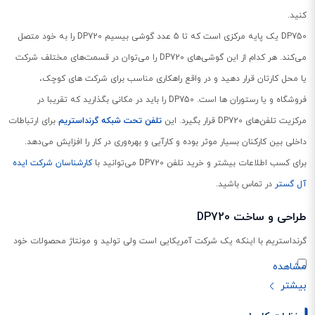
کنید.
DP750 یک پایه مرکزی است که تا 5 عدد گوشی بیسیم DP720 را به خود متصل
می‌کند. هر کدام از این گوشی‌های DP720 را می‌توان در قسمت‌های مختلف شرکت
یا محل کارتان قرار دهید و در واقع راهکاری مناسب برای شرکت های کوچک،
فروشگاه و یا رستوران ها است. DP750 را باید در مکانی بگذارید که تقریبا در
مرکزیت تلفن‌های DP720 قرار بگیرد. این
تلفن تحت شبکه گرنداستریم
برای ارتباطات
داخلی بین کارکنان بسیار موثر بوده و کارآیی و بهره‌وری در کار را افزایش می‌دهد.
برای کسب اطلاعات بیشتر و خرید تلفن DP720 می‌توانید با
کارشناسان شرکت ایده
آل گستر
در تماس باشید.
طراحی و ساخت DP720
گرنداستریم با اینکه یک شرکت آمریکایی است ولی تولید و مونتاژ محصولات خود
را به چین واگذار کرده است. در عین حال نظارتی بسیار قوی بر محصولات خود در
چین دارد. تلفن بیسیم
DP720
گرنداستریم، بوسیله پایه مرکزی DP750 و تا 5 عدد
پشتیبانی می‌شود. یعنی به ازای هر DP750 می‌توان تا 5 گوشی بیسیم DP720 را