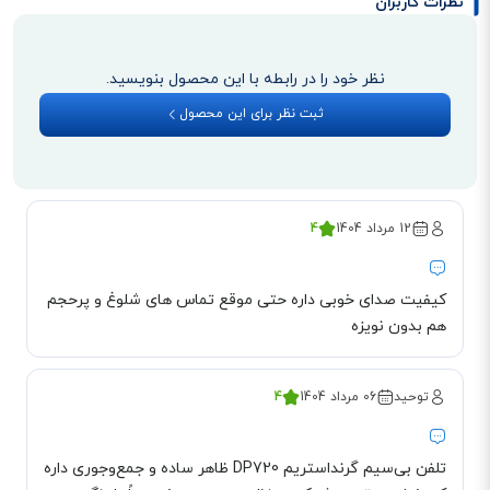
نظرات کاربران
به هم وصل کرد.
بُرد این تلفن بیسیم بر اساس مکان قرارگیری پایه مرکزی است. در فضای داخلی و
نظر خود را در رابطه با این محصول بنویسید.
بسته تا 50 متر و در فضای باز تا 300 متر نسبت به پایه مرکزی را ساپورت می‌کند.
ثبت نظر برای این محصول
به این نکته توجه کنید که هر یک گوشی DP720 می‌تواند تا 10 عدد
SIP account
را پشتیبانی کند.
12 مرداد 1404
4
کیفیت صدای خوبی داره حتی موقع تماس های شلوغ و پرحجم
هم بدون نویزه
توحید
06 مرداد 1404
4
تلفن بی‌سیم گرنداستریم DP720 ظاهر ساده و جمع‌وجوری داره