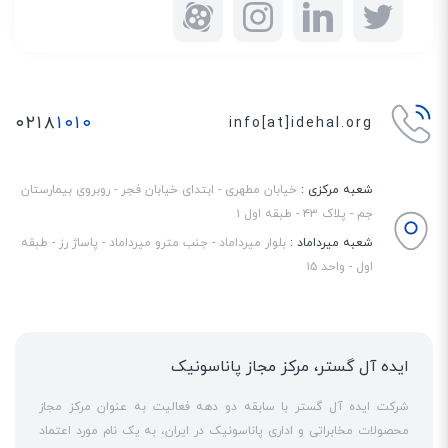
۰۲۱۸
۱۰۱۰
info[at]idehal.org
شعبه مرکزی :
خیابان مطهری - ابتدای خیابان فجر - روبروی بیمارستان
جم - پلاک ۴۳ - طبقه اول ۱
شعبه میرداماد :
بلوار میرداماد - جنب مترو میرداماد - پاساژ رز - طبقه
اول - واحد ۱۵
ایده آل گستر، مرکز مجاز پاناسونیک
شرکت ایده آل گستر با سابقه دو دهه فعالیت به عنوان مرکز مجاز
محصولات مخابراتی و اداری پاناسونیک در ایران، به یک نام مورد اعتماد