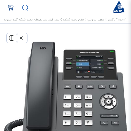
ایده آل گستر
تجهیزات ویپ
تلفن تحت شبکه
تلفن گرنداستریم
تلفن تحت شبکه گرنداستریم GRP2613