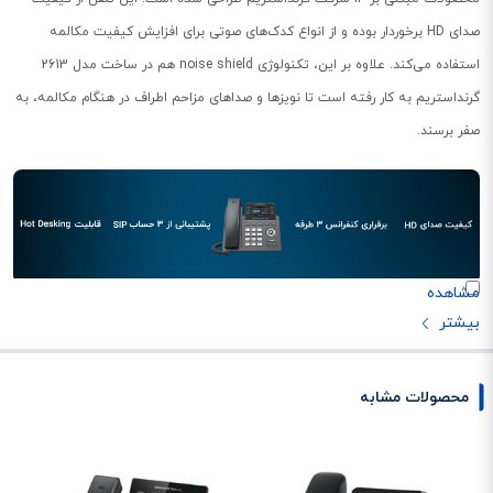
صدای HD برخوردار بوده و از انواع کدک‌های صوتی برای افزایش کیفیت مکالمه
استفاده می‌کند. علاوه بر این، تکنولوژی noise shield هم در ساخت مدل 2613
گرنداستریم به کار رفته است تا نویزها و صداهای مزاحم اطراف در هنگام مکالمه، به
صفر برسند.
GRP2613 در یک نگاه
تلفن گرنداستریم GRP2613 از یک نمایش‌گر 2.8 اینچی برخوردار است که در دو
طرف آن، تعداد 6 کلید برای مدیریت خطوط تلفن دیده می‌شوند. همانند سایر
محصولات مشابه
مدل‌های گرنداستریم، این تلفن هم از کیفیت ساخت بسیار مطلوبی برخوردار است و
تا سال‌های سال می‌تواند شما را از خرید یک تلفن اداری جدید، بی‌نیاز کند. در ادامه
با ایده آل گستر همراه باشید تا به صورت تخصصی به بررسی این تلفن حرفه‌ای و