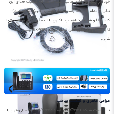
خود نیز رسیدگی کنند. جالب است بدانید که کیفیت صدای این
تلفن در تمام حالت‌ها (استفاده از گوشی، اسپیکر یا هدست)
کاملا HD و شفاف خواهد بود. اکنون با ایده آل گستر همراه باشید
تا با سایر ویژگی‌های تلفن تحت شبکه GXP2140 بیشتر آشنا
شویم.
طراحی ظاهری و کیفیت ساخت
تلفن تحت شبکه GXP2140 در ابعاد 228*46/5*206 میلی‌متر و با