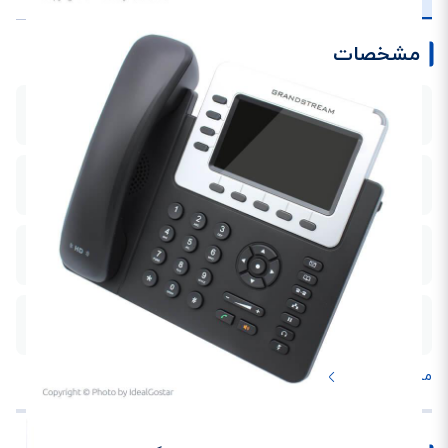
مشخصات
ابعاد (میلی متر)
46×206×228
نوع
رومیزی
نوع پاور
PoE / Adaptor
پشتیبانی از SIP
مشاهده بیشتر