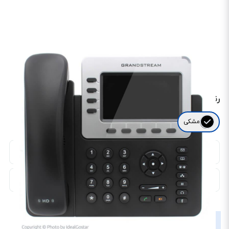
مهمترین ویژگی ها
نمایشگر 480x272 TFT LCD پیکسلی
4 حساب SIP
پشتیبانی حداکثر 4 ماژول توسعه
قابلیت کنفرانس صوتی 5 طرفه
پشتیبانی از بلوتوث و USB
رنگ های موجود
مشکی
خرید حضوری یا عمده
دانلود کاتالوگ
مشخصات
نقد و بررسی
نظرات