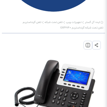
ایده آل گستر
تجهیزات ویپ
تلفن تحت شبکه
تلفن گرنداستریم
تلفن تحت شبکه گرنداستریم GXP2140