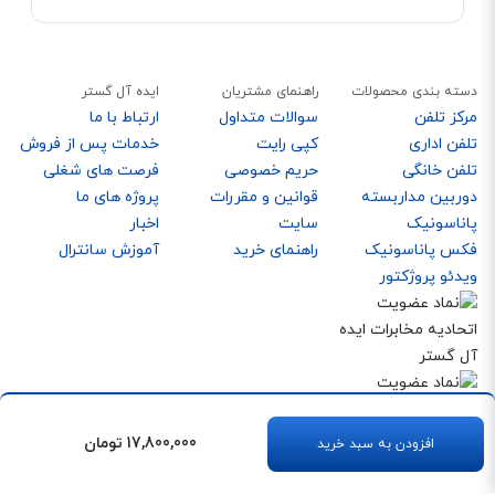
دسته بندی محصولات
راهنمای مشتریان
ایده آل گستر
مرکز تلفن
سوالات متداول
ارتباط با ما
تلفن اداری
کپی رایت
خدمات پس از فروش
تلفن خانگی
حریم خصوصی
فرصت های شغلی
دوربین مداربسته
قوانین و مقررات
پروژه های ما
پاناسونیک
سایت
اخبار
فکس پاناسونیک
راهنمای خرید
آموزش سانترال
ویدئو پروژکتور
17,800,000
تومان
افزودن به سبد خرید
خبرنامه ایده آل گستر
از تخفیف های ویژه با خبر باشید