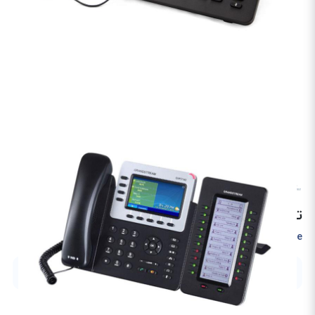
گرنداستریم
تلفن تحت شبکه گرنداستریم GXP2140
Grandstream GXP2140 IP Phone
گارانتی 18 ماهه ایده آل گستر