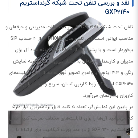
نقد و بررسی تلفن تحت شبکه گرنداستریم
GXP2140
تلفن تحت شبکه GXP2140 یکی از محصولات مدیریتی و حرفه‌ای و
مناسب اپراتور است. این تلفن مدل IP PHONE از 4 حساب SIP
برخوردار است و با پشتیبانی از 4 خط، یک گزینه ایده آل برای
مدیران و کارمندان حرفه‌ای به شمار می‌رود. یک صفحه نمایش
رنگی و 4.3 اینچی با وضوح تصویر فوق‌العاده، از دیگر قابلیت‌های
GXP2140 است که رابط کاربری آسان، سریع و جذاب را برای
کاربران به ارمغان می‌آورد.
در پایین این نمایش‌گر، تعداد 5 کلید قابل برنامه‌ریزی قرار دارند
که می‌توانید آن‌ها را برای قابلیت‌های مختلف تعریف کنید. تلفن
گرنداستریم GXP2140 از دو عدد پورت گیگابیت برای ارتباط با