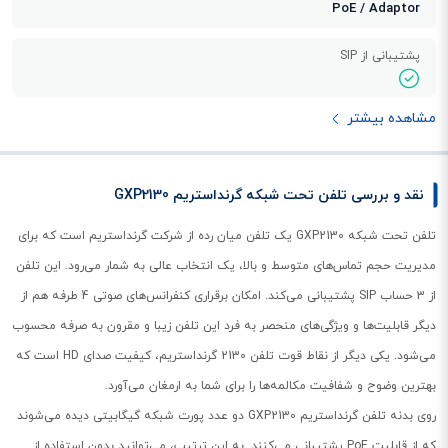
PoE / Adaptor
پشتیبانی از SIP
مشاهده بیشتر
نقد و بررسی تلفن تحت شبکه گرنداستریم GXP2130
تلفن تحت شبکه GXP2130 یک تلفن میان رده از شرکت گرنداستریم است که برای
مدیریت حجم تماس‌های متوسط و بالا، یک انتخاب عالی به شمار می‌رود. این تلفن
از 3 حساب SIP پشتیبانی می‌کند. امکان برقراری کنفرانس‌های صوتی 4 طرفه هم از
دیگر قابلیت‌ها و ویژگی‌های منحصر به فرد این تلفن زیبا و مقرون به صرفه محسوب
می‌شود. یکی دیگر از نقاط قوت تلفن 2130 گرنداستریم، کیفیت صدای HD است که
بهترین وضوح و شفافیت مکالمه‌ها را برای شما به ارمغان می‌آورد.
روی بدنه تلفن گرنداستریم GXP2130 دو عدد پورت شبکه گیگابیتی دیده می‌شوند
که از قابلیت PoE پشتیبانی می‌کنند. به این ترتیب، می‌توانید بدون استفاده از