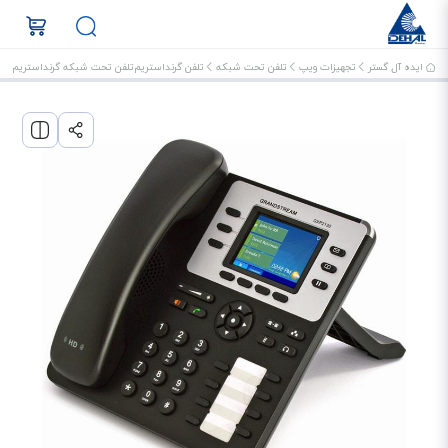
ایده آل گستر
تجهیزات ویپ
تلفن تحت شبکه
تلفن گرنداستریم
تلفن تحت شبکه گرنداستریم GXP2130