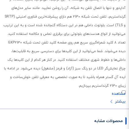
آداپتور و تنها با اتصال تلفن به شبکه، آن را روشن نمایید. مانند سایر مدل‌های
گرنداستریم، تلفن تحت شبکه 2130 هم دارای پیشرفته‌ترین فناوری امنیتی (SRTP
و TLS) است. بلوتوث داخلی هم در این دستگاه گنجانده شده است و به این ترتیب
می‌توانید از انواع هدست‌های بلوتوثی برای برقراری تماس و مکالمه استفاده کنید.
تعداد 8 کلید شمراه‌گیری سریع هم روی صفحه کلید تلفن تحت شبکه GXP2130
دیده می‌شوند. شما می‌توانید از این کلیدها برای دسترسی سریع به قابلیت‌‌ها،
داخلی‌ها و خطوط شهری مختلف استفاده کنید. در کنار هر کدام از این کلیدها یک
چراغ نمایش‌گر LED در دو رنگ سبز (آزاد) و قرمز (مشغول) دیده می‌شود. در ادامه با
ایده آل گستر همراه باشید تا به صورت تخصصی به معرفی تلفن خوش‌ساخت و
زیبای 2130 گرنداستریم بپردازیم.
پشتیبانی از هدست
زمانی که گوشی تلفن در دست دارید، دامنه حرکتی شما محدود خواهد بود. با
استفاده از هدست در تلفن های گرنداستریم، می‌توانید آزادانه قدم بزنید و همچنان
محصولات مشابه
با تلفن صحبت کنید. هنگام استفاده از هدست، کارمندان قادر به تایپ و نوشتن