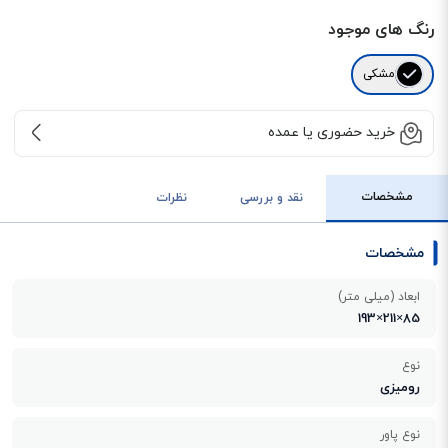
رنگ های موجود
مشکی
خرید حضوری یا عمده
مشخصات
نقد و بررسی
نظرات
مشخصات
ابعاد (میلی متر)
85×211×193
نوع
رومیزی
نوع پاور