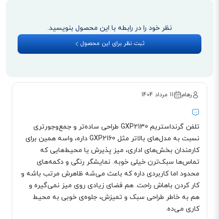
کنفرانس صوتی 4 طرفه
کنفرانس صوتی به عنوان بهترین راه برای افزایش بهره وری با کاهش زمان صرف شده
نظر خود را در رابطه با این محصول بنویسید.
در خارج از دفتر شناخته می‌شود. همچنین ارزان‌ترین راه دستیابی به افراد به منظور
ثبت نظر برای این محصول
جلسات آموزش آنلاین یا جلسات استراتژی است. کنفرانس صوتی یک راه حل عالی
برای جلسات پشتیبانی از راه دور یا مشاوره پشتیبانی فنی به مشتری محسوب
می‌شود. خوشبختانه تلفن گرنداستریم GXP2130 قابلیت برقراری کنفرانس‌های
رهام
11 مرداد 1404
صوتی 4 طرفه را در اختیار کاربران قرار می‌دهد.
فایل های پیکربندی XML
تلفن گرنداستریم GXP2130 طراحی ساده‌تر و جمع‌وجورتری
ایجاد برنامه‌ای که برای همه کاربران کار کند، غیرممکن است. هر کاربر ممکن است
نسبت به مدل‌های بالاتر مثل GXP2160 داره، واسه همین برای
تنظیمات خاص خود را داشته باشد. استفاده از پرونده‌های پیکربندی XML، برای به
کارمندان بخش‌های اداری، میز پذیرش یا محیط‌هایی که
خاطر سپردن تنظیمات هر کاربر است. دلایل استفاده از XML به عنوان فرمت پرونده
تماس‌ها سبک‌ترن خیلی خوبه. نمایشگر رنگی و دکمه‌های
پیکربندی عبارتند از: توابع XML تقریبا در همه زبان‌های برنامه نویسی در دسترس
محدود اما کاربردی داره که باعث می‌شه ظاهرش مرتب باشه و
کار کردن باهاش راحت. هم فضای زیادی روی میز نمی‌گیره و
است، برای انسان قابل خواندن است و ...
هم به خاطر طراحی سبک و تمیزش، جلوه‌ی خوبی به محیط
کاری می‌ده.