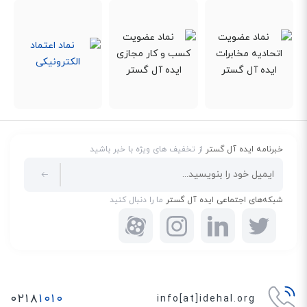
PoE هم پشتیبانی می‌کنند. به این ترتیب، کافیست از طریق این پورت‌ها تلفن را به
شبکه وصل کرده و بدون نیاز به آداپتور برق، آن را روشن کنید.
پشتیبانی از Qos
ارائه كيفيت خدمات (QoS) از طريق شبكه‌هاي IP، به يك جنبه مهم در
زيرساخت‌های IT مبدل شده است. QoS برای خدمات صوتی و تصویری از طریق
شبکه، ضروری است. QoS با تعیین اولویت‌هایی برای انواع خاص داده‌ها در شبکه،
منابع شبکه را کنترل و مدیریت می‌کند.
خبرنامه ایده آل گستر
از تخفیف های ویژه با خبر باشید
شبکه‌های اجتماعی ایده آل گستر
ما را دنبال کنید
۰۲۱۸
۱۰۱۰
info[at]idehal.org