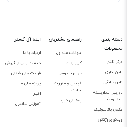
دسته بندی
راهنمای مشتریان
ایده آل گستر
محصولات
سوالات متداول
ارتباط با ما
مرکز تلفن
کپی رایت
خدمات پس از فروش
تلفن اداری
حریم خصوصی
فرصت های شغلی
تلفن خانگی
قوانین و مقررات
پروژه های ما
پورت‌های اترنت گیگابایت و پشتیبانی از PoE
سایت
دوربین مداربسته
اخبار
گیگابایت پروتکلی برای ارسال فریم‌های اترنت با سرعت 1 گیگابایت در ثانیه است.
پاناسونیک
راهنمای خرید
آموزش سانترال
نسخه‌های مختلف استاندارد، به کابل کشی‌های مختلف و در نتیجه اتصال و
فکس پاناسونیک
پورت‌های مختلف نیاز دارند. کابل Cat-5e از اترنت گیگابایت پشتیبانی می‌کند. روی
ویدئو پروژکتور
بدنه تلفن گرنداستریم GXP2130 دو عدد پورت اترنت گیگابایت دیده می‌شوند که از