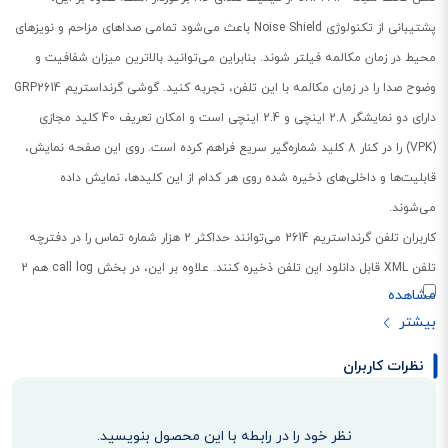
پشتیبانی از تکنولوژی Noise Shield باعث می‌شود تمامی صداهای مزاحم و نویزهای
محیط در زمان مکالمه فیلتر شوند. بنابراین می‌توانید بالاترین میزان شفافیت و
وضوح صدا را در زمان مکالمه با این تلفن، تجربه کنید. گوشی گرنداستریم GRP2614
دارای دو نمایشگر 2.8 اینچی و 2.4 اینچی است و امکان تعریف 40 کلید مجازی
(VPK) را در کنار 8 کلید شماره‌گیر سریع فراهم کرده است. روی این صفحه نمایش،
قابلیت‌ها و داخلی‌های ذخیره شده روی هر کدام از این کلیدها، نمایش داده
می‌شوند.
کاربران تلفن گرنداستریم 2614 می‌توانند حداکثر 2 هزار شماره تماس را در دفترچه
تلفن XML قابل دانلود این تلفن ذخیره کنند. علاوه بر این، در بخش call log هم 2
هزار شماره ثبت می‌شوند. این سری از تلفن های تحت شبکه گرنداستریم ویژگی‌های
امنیتی بالا از جمله راه‌اندازی ایمن، تصاویر سیستم‌افزار دوگانه و ذخیره‌سازی
داده‌های رمزگذاری شده را برای کاربران فراهم کرده است. تلفن مدل GRP2614 دستگاه
نظرات کاربران
های پیشرفته ای هستند که نیاز به مدیریت و استقرار آسان تلفن های IP را از طریق
پیکربندی مبتنی بر فضای ابری، برای ارائه دهندگان خدمات و شرکت ها برطرف می
نظر خود را در رابطه با این محصول بنویسید.
کنند