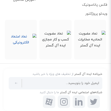
فکس پاناسونیک
ویدئو پروژکتور
کلید BLF
اگر یک همکار در محل کار خود نباشد و تماس تلفنی دریافت کند، شخص دیگری
میتواند با کلیک کردن روی کلید BLF چشمک زن، تماس را انتخاب کند. علاوه بر
این، می‌توانید کلیدهای BLF را پیکربندی کنید تا آنها با پسوندهای مورد نظر شما به
عنوان مثال همکارانی که بیشترین ارتباط با آنها دارید، مرتبط باشند.
خبرنامه ایده آل گستر
از تخفیف های ویژه با خبر باشید
پورت‌های اترنت گیگابایت و پشتیبانی از PoE
روی بدنه تلفن گرنداستریم 2164 تعداد 2 عدد پورت اترنت گیگابایت دیده می‌شوند.
شبکه‌های اجتماعی ایده آل گستر
ما را دنبال کنید
این پورت‌ها می‌توانند حداکثر سرعت 1 گیگابایت در ثانیه را فراهم کنند که 10 برابر
بیشتر از سرعت پورت‌های معمولی است. هر کدام از این دو پورت از PoE داخلی
برخوردار هستند و به این ترتیب می‌توانند برق مورد نیاز تلفن GRP2614 را هم