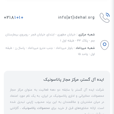
تامین کنند. به عبارت دیگر، برای روشن کردن این تلفن، نیازی به آداپتور برق و
اتصال مستقیم آن به پریز نخواهید داشت.
۰۲۱۸
۱۰۱۰
info[at]idehal.org
شعبه مرکزی :
خیابان مطهری - ابتدای خیابان فجر - روبروی بیمارستان
جم - پلاک ۴۳ - طبقه اول ۱
شعبه میرداماد :
بلوار میرداماد - جنب مترو میرداماد - پاساژ رز - طبقه
اول - واحد ۱۵
ایده آل گستر، مرکز مجاز پاناسونیک
شرکت ایده آل گستر با سابقه دو دهه فعالیت به عنوان مرکز مجاز
محصولات مخابراتی و اداری پاناسونیک در ایران، به یک نام مورد اعتماد
در میان مشتریان و علاقمندان به این برند محبوب ژاپنی تبدیل شده
است. ارائه مشاوره‌های قبل از خرید برای
محصولات پاناسونیک
، گارانتی
کیفیت صدای HD