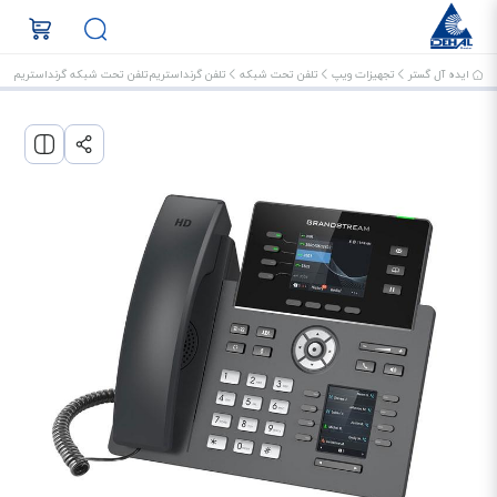
ایده آل گستر
تجهیزات ویپ
تلفن تحت شبکه
تلفن گرنداستریم
تلفن تحت شبکه گرنداستریم GRP2614