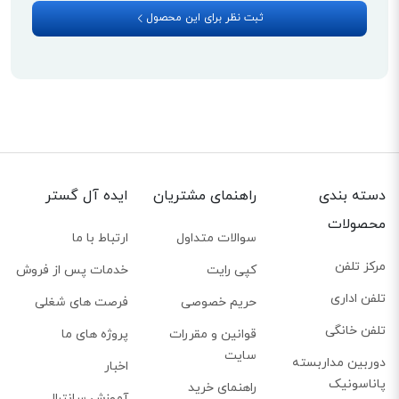
ثبت نظر برای این محصول
پشتیبانی از 4 حساب SIP
تلفن تحت شبکه GRP2614 از 4 حساب SIP پشتیبانی می‌کند. به این ترتیب
می‌توانید روی این محصول، به حجم انبوهی از تماس‌های ورودی دسترسی داشته و
آن‌ها را مدیریت کنید. کارمندان فروش و پذیرش، مدیران، اپراتورها و ... می‌توانند
بدون هیچ مشکلی از این تلفن برای انجام کارهای اداری روزانه خود استفاده کنند.
لازم به ذکر است که در سمت صفحه نمایش تلفن 2614 تعداد 4 کلید مدیریت خط
دسته بندی
راهنمای مشتریان
ایده آل گستر
برای جابه‌جایی در میان این حساب‌های SIP دیده می‌شوند.
محصولات
سوالات متداول
ارتباط با ما
مرکز تلفن
کپی رایت
خدمات پس از فروش
تلفن اداری
حریم خصوصی
فرصت های شغلی
تلفن خانگی
قوانین و مقررات
پروژه های ما
سایت
دوربین مداربسته
اخبار
پاناسونیک
راهنمای خرید
آموزش سانترال