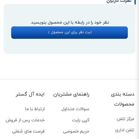
نظرات کاربران
نظر خود را در رابطه با این محصول بنویسید.
طراحی ظاهری و کیفیت ساخت
ثبت نظر برای این محصول
این تلفن برای مدیران یا کارمندانی که در سازمان‌های بزرگ و شلوغ فعالیت می‌کنند،
یک انتخاب فوق‌العاده محسوب می‌شود. زاویه صفحه نمایش 3.7 اینچی این
دستگاه، به راحتی قابل تنظیم است. در صورتی که روی میز کاری خود محل مناسبی
برای قرار دادن تلفن پیدا نمی‌کنید، می‌توانید آن را به دیوار نیز متصل نمایید. در زیر
نمایش‌گر 4 کلید برای دسترسی سریع به منوی اصلی، حالت DND یا همان مسدود
کردن تماس‌های ورودی، دایرکتوری سازمان و بخش HISTORY تعبیه شده‌اند. کلید
دسته بندی
راهنمای مشتریان
ایده آل گستر
ناوبری چهار جهته برای جا به جایی میان بخش‌های مختلف و کلیدهای کاهش یا
محصولات
افزایش صدای دستگاه، در سمت راست صفحه کلید T53W قرار دارند. در سمت چپ
سوالات متداول
ارتباط با ما
نیز کلیدهای اسپیکر، هدست، قطع صدا و انتقال تماس دیده می‌شوند. صفحه کلید
مرکز تلفن
کپی رایت
خدمات پس از فروش
این تلفن با جدیدترین فناوری‌های روز طراحی شده است و این موضوع، شماره‌گیری را
تلفن اداری
حریم خصوصی
فرصت های شغلی
برای کاربران، بیش از پیش آسان و لذت‌بخش می‌کند.