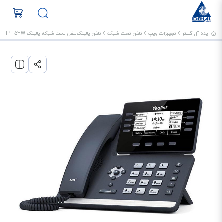
ایده آل گستر
تجهیزات ویپ
تلفن تحت شبکه
تلفن یالینک
تلفن تحت شبکه یالینک SIP-T53W