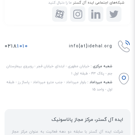
شبکه‌های اجتماعی ایده آل گستر
ما را دنبال کنید
۰۲۱۸
۱۰۱۰
info[at]idehal.org
شعبه مرکزی :
خیابان مطهری - ابتدای خیابان فجر - روبروی بیمارستان
جم - پلاک ۴۳ - طبقه اول ۱
شعبه میرداماد :
بلوار میرداماد - جنب مترو میرداماد - پاساژ رز - طبقه
اول - واحد ۱۵
ایده آل گستر، مرکز مجاز پاناسونیک
پشتیبانی از PoE
شرکت ایده آل گستر با سابقه دو دهه فعالیت به عنوان مرکز مجاز
PoE مخفف عبارت "Power over Internet" و به معنی تامین برق از طریق کابل